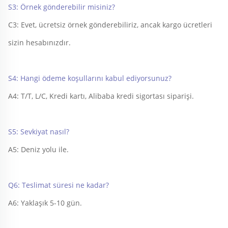
S3: Örnek gönderebilir misiniz? 
C3: Evet, ücretsiz örnek gönderebiliriz, ancak kargo ücretleri 
sizin hesabınızdır. 
S4: Hangi ödeme koşullarını kabul ediyorsunuz? 
A4: T/T, L/C, Kredi kartı, Alibaba kredi sigortası siparişi. 
S5: Sevkiyat nasıl? 
A5: Deniz yolu ile. 
Q6: Teslimat süresi ne kadar? 
A6: Yaklaşık 5-10 gün. 