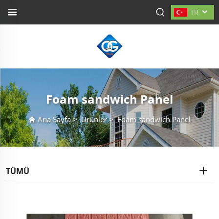
TR
Foam sandwich Panel
Ana Sayfa
>
Ürünler
>
Foam sandwich Panel
TÜMÜ