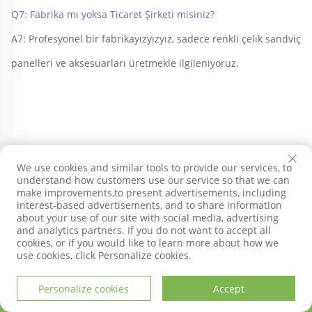
Q7: Fabrika mı yoksa Ticaret Şirketi misiniz? 
A7: Profesyonel bir fabrikayızyızyız, sadece renkli çelik sandviç 
panelleri ve aksesuarları üretmekle ilgileniyoruz. 
We use cookies and similar tools to provide our services, to
understand how customers use our service so that we can
make improvements,to present advertisements, including
interest-based advertisements, and to share information
about your use of our site with social media, advertising
and analytics partners. If you do not want to accept all
cookies, or if you would like to learn more about how we
use cookies, click Personalize cookies.
SDQIGONG
Personalize cookies
Accept
ANA SAYFA
ÜRÜNLER
E-POSTA
TEL