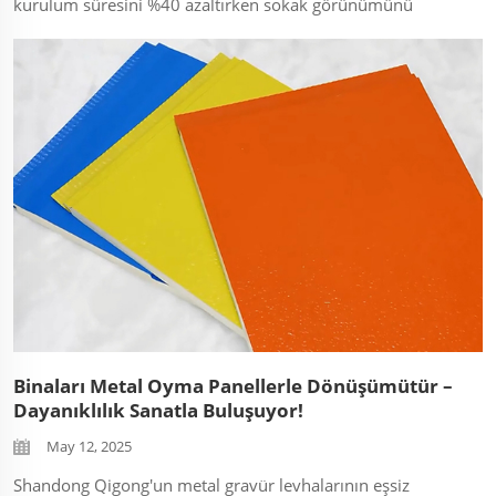
kurulum süresini %40 azaltırken sokak görünümünü
geliştiriyor. Yeniliğin verimlilikle nasıl buluştuğunu izleyin.
...
Binaları Metal Oyma Panellerle Dönüşümütür –
Dayanıklılık Sanatla Buluşuyor!
May 12, 2025
Shandong Qigong'un metal gravür levhalarının eşsiz