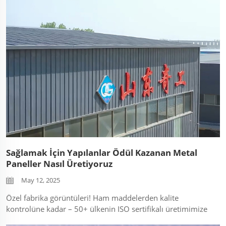
Dayanıklı, su geçirmez ve görsel olarak etkileyici –
modern...
Sağlamak İçin Yapılanlar Ödül Kazanan Metal
Paneller Nasıl Üretiyoruz
May 12, 2025
Özel fabrika görüntüleri! Ham maddelerden kalite
kontrolüne kadar – 50+ ülkenin ISO sertifikalı üretimimize
neden güvendiğini keşfedin. Mühendislik ekibiyle tanışın!