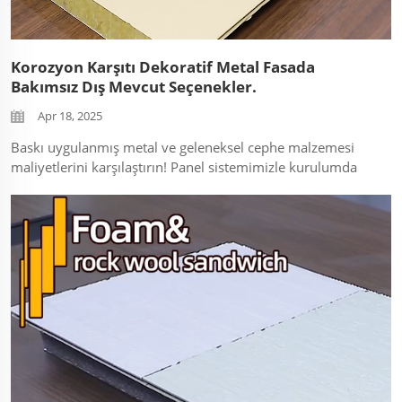
Korozyon Karşıtı Dekoratif Metal Fasada
Bakımsız Dış Mevcut Seçenekler.
Apr 18, 2025
Baskı uygulanmış metal ve geleneksel cephe malzemesi
maliyetlerini karşılaştırın! Panel sistemimizle kurulumda
%40 tasarruf edebileceğinizi öğrenin. Bakımı kolay, ses
yalıtımı sağlayan çekirdeği olan sandviç paneller
gösteriliyor. Anahtar kelimeler: "bütçe dostu cephe..."