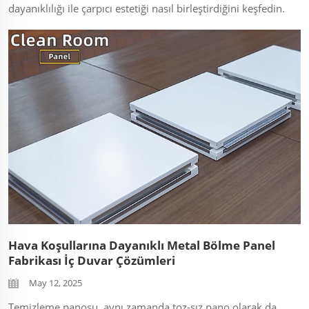
dayanıklılığı ile çarpıcı estetiği nasıl birleştirdiğini keşfedin.
Modern mimariler için ideal – suya, ateşe dayanıklı ve
%100 özelleştirilebilir. Gerçek uygulama örneklerini
görmek için tıklayın! ...
Hava Koşullarına Dayanıklı Metal Bölme Panel
Fabrikası İç Duvar Çözümleri
May 12, 2025
Temizleme panosu, aynı zamanda toz-sız pano olarak da