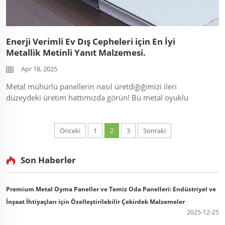
Enerji Verimli Ev Dış Cepheleri için En İyi
Metallik Metinli Yanıt Malzemesi.
Apr 18, 2025
Metal mühürlü panellerin nasıl üretdiğiğimizi ileri
düzeydeki üretim hattımızda görün! Bu metal oyuklu
işleme videoyu, lazer kesim teknolojisi, anti-ezilme PVDF
kaplamaları ve 3D desen oluşturma konusunda ortaya
çıkarır. Özel mimari ihtiyaçları olan müteahhitler için
Önceki
1
2
3
Sonraki
ideal...
Son Haberler
Premium Metal Oyma Paneller ve Temiz Oda Panelleri: Endüstriyel ve
İnşaat İhtiyaçları için Özelleştirilebilir Çekirdek Malzemeler
2025-12-25