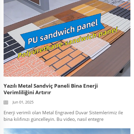
katmanlarını koruduğunu öğrenin. Yuvarlak...
Yazılı Metal Sandviç Paneli Bina Enerji
Verimliliğini Artırır
Jun 01, 2025
Enerji verimli olan Metal Engraved Duvar Sistemlerimiz ile
bina kılıfınızı güncelleyin. Bu video, nasıl entegre
polyüretan (PU) pür foambı çekirdeklerin bezeli
alüminyum yüzeylerle birleşerek termal köprülemeyi