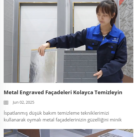
dirençli fasadlara ve ozellik duvarlarına
dönüştürdüğümüzü görün. Pansuman panelin
özellikleriydi gösterilmiştir...
Metal Engraved Façadeleri Kolayca Temizleyin
Jun 02, 2025
İspatlanmış düşük bakım temizleme tekniklerimizi
kullanarak oymalı metal façadelerinizin güzelliğini minik
çabayla koruyun. Hangi yapıştırıcı olmayan temizleyicilerin
(pH-nötr çözümler) PVDF kaplamalarını ve anti-graffiti