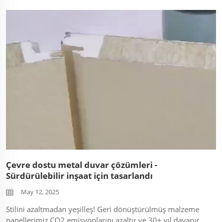
oluşturun. Tasarımcıların mühendislerimizle iş birliği
yapmasını izleyin! ...
Çevre dostu metal duvar çözümleri -
Sürdürülebilir inşaat için tasarlandı
May 12, 2025
Stilini azaltmadan yeşilleş! Geri dönüştürülmüş malzeme
panellerimiz CO2 emisyonlarını azaltır ve 30+ yıl dayanır.