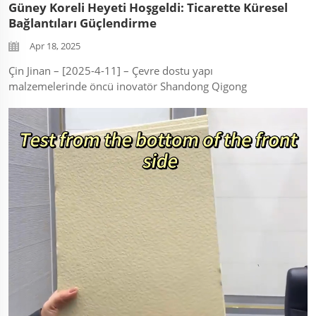
Güney Koreli Heyeti Hoşgeldi: Ticarette Küresel
Bağlantıları Güçlendirme
Apr 18, 2025
Çin Jinan – [2025-4-11] – Çevre dostu yapı
malzemelerinde öncü inovatör Shandong Qigong
Environmental Technology Co., Ltd., yakın zamanda ileri
teknolojiye sahip üretim tesisinde Güney Koreli bir
müşteri heyetini ağırladı. ...