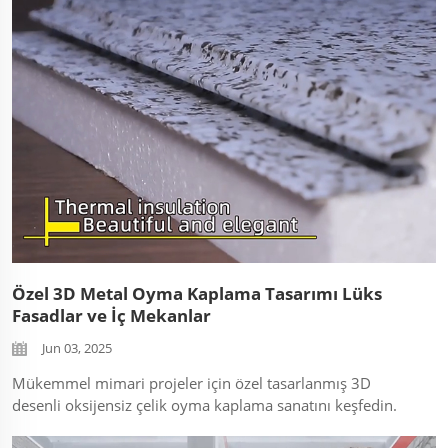
ölçülecek ve korunmuş yalıtım performansını
kanıtlayacağız, Bir...
Özel 3D Metal Oyma Kaplama Tasarımı Lüks
Fasadlar ve İç Mekanlar
Jun 03, 2025
Mükemmel mimari projeler için özel tasarlanmış 3D
desenli oksijensiz çelik oyma kaplama sanatını keşfedin.
Dijital dosyaları nasıl dayanıklı, hava koşullarına karşı