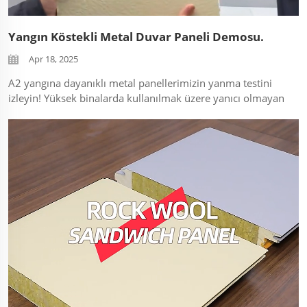
Yangın Köstekli Metal Duvar Paneli Demosu.
Apr 18, 2025
A2 yangına dayanıklı metal panellerimizin yanma testini
izleyin! Yüksek binalarda kullanılmak üzere yanıcı olmayan
cephe malzemesi sağlayıcısı için ideal. Video, magnezyum
bazlı iç malzeme ve duman bastırma teknolojisini
açıklıyor. Yangın sertifikasını nasıl doğrulayacağınızı da
içerir...