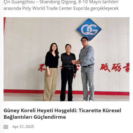
Çin Guangzhou – Shandong Qigong, 8-10 Mayıs tarihleri
arasında Poly World Trade Center Expo'da gerçekleşecek
olan Guangzhou Housing Fuarı'na katılmaktan heyecan
duymaktadır. Stant H705/H706 adresinde yer alan
standımızı ziyaret ederek inşa...
Güney Koreli Heyeti Hoşgeldi: Ticarette Küresel
Bağlantıları Güçlendirme
Apr 21, 2025