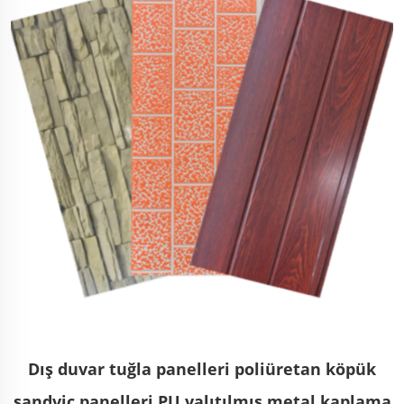
Dış duvar tuğla panelleri poliüretan köpük
sandviç panelleri PU yalıtılmış metal kaplama