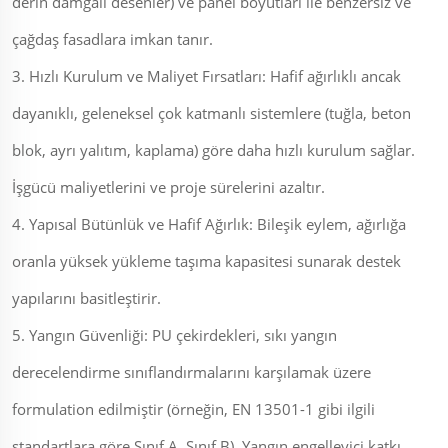
derin damgalı desenler) ve panel boyutları ile benzersiz ve
çağdaş fasadlara imkan tanır.
3. Hızlı Kurulum ve Maliyet Fırsatları: Hafif ağırlıklı ancak
dayanıklı, geleneksel çok katmanlı sistemlere (tuğla, beton
blok, ayrı yalıtım, kaplama) göre daha hızlı kurulum sağlar.
İşgücü maliyetlerini ve proje sürelerini azaltır.
4. Yapısal Bütünlük ve Hafif Ağırlık: Bileşik eylem, ağırlığa
oranla yüksek yükleme taşıma kapasitesi sunarak destek
yapılarını basitleştirir.
5. Yangın Güvenliği: PU çekirdekleri, sıkı yangın
derecelendirme sınıflandırmalarını karşılamak üzere
formulation edilmiştir (örneğin, EN 13501-1 gibi ilgili
standartlara göre Sınıf A, Sınıf B). Yangın engelleyici katkı