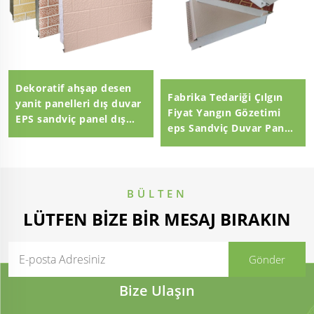
Dekoratif ahşap desen
Fabrika Tedariği Çılgın
yanit panelleri dış duvar
Fiyat Yangın Gözetimi
EPS sandviç panel dış
eps Sandviç Duvar Paneli
duvar panel
eps sandviç panel
100mm Polistiren EPS
Sandviç Panel
BÜLTEN
LÜTFEN BIZE BIR MESAJ BIRAKIN
Bize Ulaşın