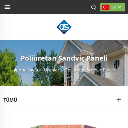
TR
Poliüretan Sandviç Paneli
Ana Sayfa
>
Ürünler
>
Poliüretan Sandviç Paneli
TÜMÜ