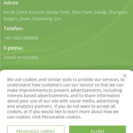
Adres:
No.98 Çevre Koruma Sanayi Parkı, Diao Town Sokağı, Zhangqiu
Bölgesi, Jinan, Shandong, Çin
Telefon:
+86-15621890898
E-posta:
[email protected]
We use cookies and similar tools to provide our services, to
understand how customers use our service so that we can
make improvements,to present advertisements, including
interest-based advertisements, and to share information
Telif Hakkı © Shandong Qigong Çevre Koruma Teknolojisi
about your use of our site with social media, advertising
Co., Ltd. Tüm Hakları Saklıdır
Gizlilik politikası
Blog
and analytics partners. If you do not want to accept all
cookies, or if you would like to learn more about how we
use cookies, click Personalize cookies.
Personalize cookies
Accept