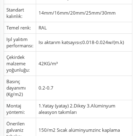
Standart
14mm/16mm/20mm/25mm/30mm
kalınlık:
Temel renk:
RAL
Işıl yalıtım
Isı aktarım katsayısı≤0.018-0.024w/(m.k)
performansı:
Çekirdek
malzeme
42KG/m³
yoğunluğu:
Basınç
dayanımı
0.2-0.7
(Kg/m2)
Montaj
1.Yatay (yatay) 2.Dikey 3.Alüminyum
yöntemi:
aleasyon takımları
Önerilen
galvaniz
150/m2 Sıcak alüminyumzinc kaplama