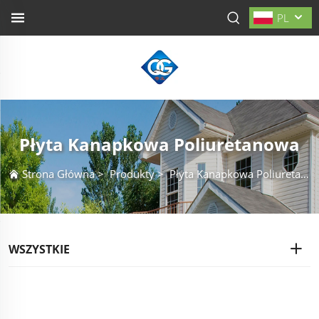
PL
Płyta Kanapkowa Poliuretanowa
Strona Główna
>
Produkty
>
Płyta Kanapkowa Poliuretanowa
WSZYSTKIE