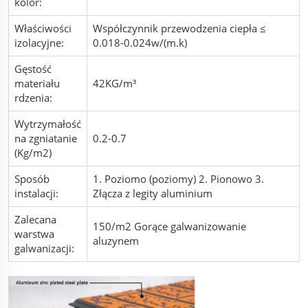
kolor:
Właściwości
Współczynnik przewodzenia ciepła ≤
izolacyjne:
0.018-0.024w/(m.k)
Gęstość
materiału
42KG/m³
rdzenia:
Wytrzymałość
na zgniatanie
0.2-0.7
(Kg/m2)
Sposób
1. Poziomo (poziomy) 2. Pionowo 3.
instalacji:
Złącza z legity aluminium
Zalecana
150/m2 Gorące galwanizowanie
warstwa
aluzynem
galwanizacji: