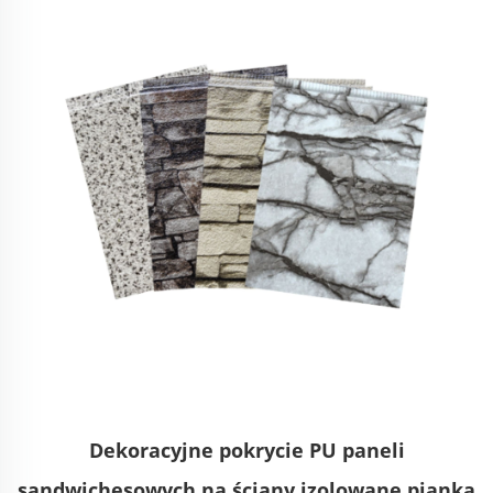
Dekoracyjne pokrycie PU paneli
sandwichesowych na ściany izolowane pianką