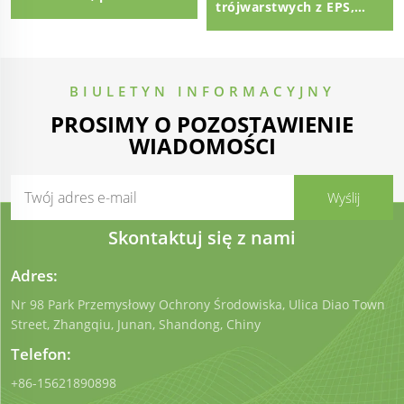
trójwarstwych z EPS,
sandwichesowy z izolacją
panel sandwich o
EPS na zewnętrznej
grubości 100mm
ścianie
Polistyren EPS Panel
Sandwich
BIULETYN INFORMACYJNY
PROSIMY O POZOSTAWIENIE
WIADOMOŚCI
Skontaktuj się z nami
Adres:
Nr 98 Park Przemysłowy Ochrony Środowiska, Ulica Diao Town
Street, Zhangqiu, Junan, Shandong, Chiny
Telefon:
+86-15621890898