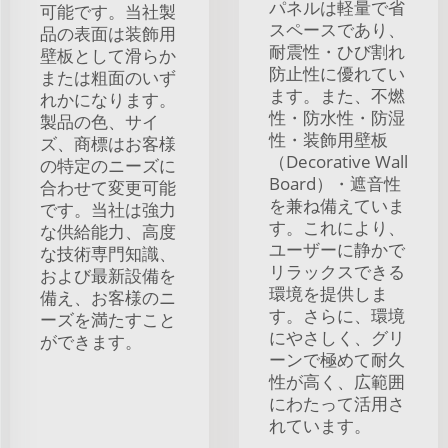
パネルは軽量で省
可能です。当社製
スペースであり、
品の表面は装飾用
耐震性・ひび割れ
壁板として滑らか
防止性に優れてい
または粗面のいず
ます。また、不燃
れかになります。
性・防水性・防湿
製品の色、サイ
性・装飾用壁板
ズ、商標はお客様
（Decorative Wall
の特定のニーズに
Board）・遮音性
合わせて変更可能
を兼ね備えていま
です。当社は強力
す。これにより、
な供給能力、高度
ユーザーに静かで
な技術専門知識、
リラックスできる
および最新設備を
環境を提供しま
備え、お客様のニ
す。さらに、環境
ーズを満たすこと
にやさしく、グリ
ができます。
ーンで極めて耐久
性が高く、広範囲
にわたって活用さ
れています。