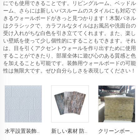
にでも使用できることです。リビングルーム、ベッドル
ーム、さらには新しいバスルームのスタイルにも対応で
きるウォールボードがきっと見つかります！木製パネル
はクラシックで、カラフルなタイルはお風呂や洗面台の
受け入れがちな白色を引き立ててくれます。また、楽し
い壁紙を使って少し個性的にすることもできます。それ
は、目を引くアクセントウォールを作り出すために使用
することができたり、部屋全体に遊び心のある質感と色
を加えることも可能です。装飾用ウォールボードの可能
性は無限大です。ぜひ自分らしさを表現してください！
水平設置装飾用 16mm厚 内壁・外壁断熱ポリウレタンフォームサンドイッチパネル住宅用
新しい素材 防火性PU屋外石材壁パネル 屋外断熱パネル PUサンドイッチパネル 家の装飾用
クリーンボード 無塵ロックウール洗浄板 工業用サンドイッチパネル