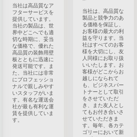
当社は高品質なア
当社は、高品質な
フターサービスを
製品と競争力のあ
提供しています。
る価格を保証し、
当社の製品は、世
お客様の最大の利
界中どこへでも適
益を守ります。当
切な時期に、妥当
社はすべてのお客
な価格で、優れた
様を大切にし、友
高品質の装飾用壁
人同様にお取り扱
板とともに迅速に
いいたします。お
発送可能です。ま
客様がどこからお
た、当社には非常
越しになられて
にプロフェッショ
も、ビジネスパー
ナルで親しみやす
トナーとして取引
いスタッフがいま
をさせていただ
す。有名な運送会
き、また友人とし
社が最も有利な運
てもお付き合いさ
賃を提供していま
せていただきま
す。
す。毎年、各カテ
ゴリーにおいて新