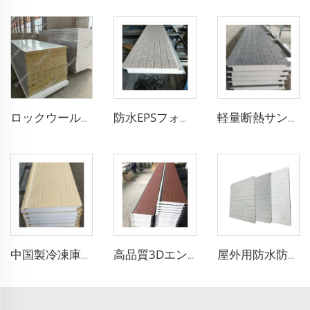
ロックウールクリーンルームパネル 耐火カラースチールサンドイッチパネル 防音 防塵 浄化ボード 工場用
防水EPSフォームサンドイッチボード金属断熱ボードパーテーションサンドイッチウォールパネル中国メーカーから
軽量断熱サンドイッチパネル 外壁断熱パネル EPSサンドイッチパネル 壁装飾用
中国製冷凍庫用防火断熱サンドイッチパネル 50mm厚ポリスチレンサンドイッチパネル PUパネル 壁・屋根用
高品質3Dエンボス加工EPSサンドイッチパネル彫刻外部金属ボードサンドイッチ断熱ボード防水ビラ
屋外用防水防火外部壁PUパネル金属住宅壁サイディングパネル倉庫用外壁パネル