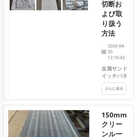
ロックウ
切断お
ールサン
よび取
ドイッチ
り扱う
パネルの
使用で
方法
す。その
建築材料
2026-04-
の性質に
30
12:16:42
より、ロ
ック…
金属サンド
イッチパネ
ルの切断お
さらに表示
よび取り扱
いは、特に
見た目を美
しく保ちた
150mm
い場合、難
クリー
易度が高い
ンルー
ことがあり