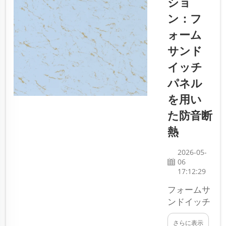
ショ
る作業は
す…
ン：フ
それほど
難しくあ
ォーム
りません
サンド
が、正し
イッチ
く施工す
るにはい
パネル
くつかの
を用い
手順を守
た防音断
る必要が
ありま
熱
す。この
ガイドで
2026-05-
は、適切
06
17:12:29
な金属製
壁面クラ
フォームサ
ッドの選
ンドイッチ
び方と入
パネルは、
手方法に
さらに表示
騒音を遮断