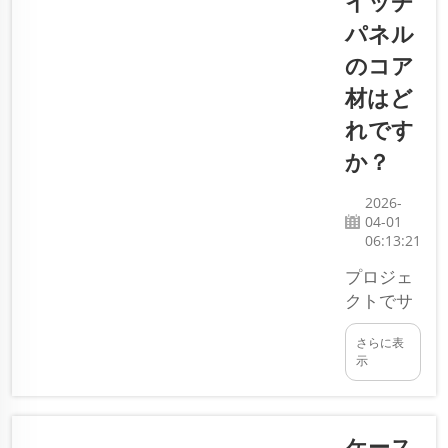
イッチ
な種類につ
パネル
いてご説明
のコア
します。当
社
材はど
SDQIGONG
れです
では、これ
か？
らのパネル
を製造して
2026-
おり、ま
04-01
た…
06:13:21
プロジェ
クトでサ
ンドイッ
さらに表
チパネル
示
の最適な
コア材を
選定する
ケース
際には、