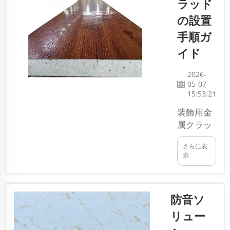
ラッド
者が、現場
でゼロから
の設置
施工する代
手順ガ
わりに、こ
イド
れらのパネ
ルを採用し
2026-
ています。
05-07
SDQIGONG
15:53:21
などの企業
装飾用金
が、現代の
属クラッ
建築要件に
ドは、建
適合する高
さらに表
物を美し
品質なプレ
示
くし、最
ファブEPS
新の印象
壁パネルを
を与える
提供するこ
防音ソ
ことがで
とで、この
きます。
潮流を牽引
リュー
取り付け
していま