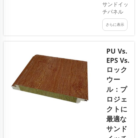
保ち、熱
サンドイッ
の出入り
チパネル
を防ぎま
は、多くの
す。これ
さらに表示
建物や工場
らのパネ
において非
ルは…で
常に重要で
人気を集
す。これら
PU Vs.
めていま
のパネルは
EPS Vs.
す。
異なる素材
ロック
から製造さ
れており、
ウー
それぞれに
ル：プ
特有の特性
ロジェ
がありま
す。本日
クトに
は、EPS、
最適な
PU、ロッ
サンド
クウールの
3つの主要