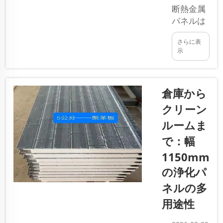
よび性能
断熱金属
に影響を
パネルは
与えま
建築にお
す。これ
さらに表
いて優れ
により、
示
た選択肢
判断に迷
です。こ
う場合が
れは、断
あります
倉庫から
熱材を挟
が、特
んだ2枚
クリーン
に…
の金属板
ルームま
から構成
で：幅
されてい
ます。こ
1150mm
の構造に
の浄化パ
より、建
ネルの多
物内の温
度が安定
用途性
し、多大