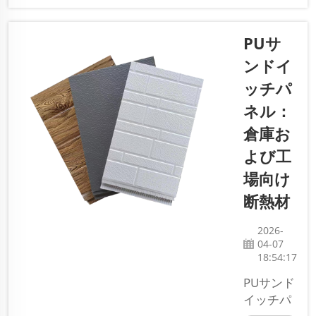
た特性を
多数備え
PUサ
た特殊な
建築材料
ンドイ
です。通
ッチパ
常は金属
ネル：
製の板を
2枚使用
倉庫お
し、その
よび工
間にロッ
場向け
クウール
断熱材を
断熱材
挟んで製
造されま
2026-
す。これ
04-07
18:54:17
らのパネ
ルは強度
PUサンド
が高く、
イッチパ
軽量で、