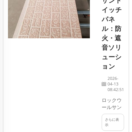
サンド
ど、塵や微
必要があり
生物を一切
イッチ
ます…
許容できな
パネ
い場所で使
ル：防
用されま
す。その重
火・遮
要な構成要
音ソリ
素の一つ
ューシ
が、壁およ
び天井用の
ョン
パネルで
す。当社
2026-
04-13
SDQIGONG
08:42:51
では、
150mmク
ロックウ
リーンルー
ールサン
ムパネルを
ドイッチ
販売してい
さらに表
パネル
示
ます…
は、優れ