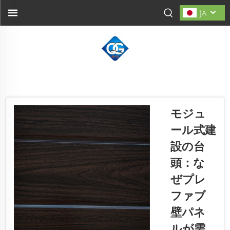
JA
モジュ
ール式建
設の台
頭：な
ぜプレ
ファブ
壁パネ
ルが需