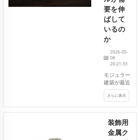
要を伸
ばして
いるの
か
2026-05-
08
20:21:33
モジュラー
建築が最近
ますます人
さらに表示
気を高めて
います。工
期とコスト
の削減が可
装飾用
能です。多
金属ク
くの建設業