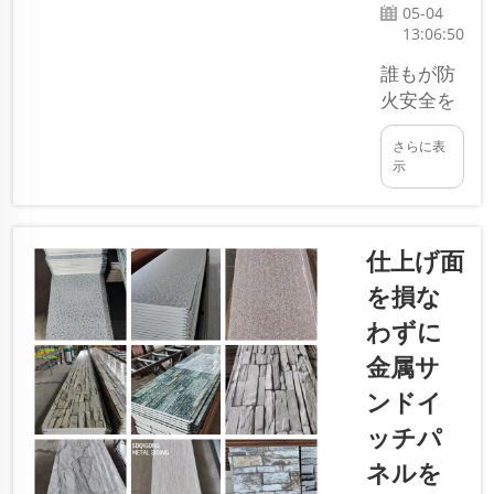
ォームサン
05-04
ドイッチパ
13:06:50
ネルが賢い
誰もが防
選択となり
火安全を
ます。
気にして
SDQIGONG
さらに表
います。
produc...
示
これは、
甚大な火
災から命
仕上げ面
と財産を
守る方法
を損な
に関する
わずに
問題で
金属サ
す。防火
保護に効
ンドイ
果的な建
ッチパ
築材料の
ネルを
一つが、