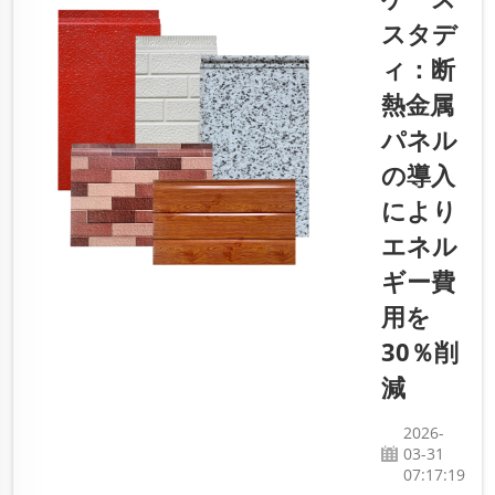
PU（ポリ
スタデ
ウレタ
ィ：断
ン）、
熱金属
EPS（発
泡ポリス
パネル
チレ
の導入
ン）、ロ
により
ックウー
ルの違い
エネル
を理解し
ギー費
ておくこ
用を
とが重要
です。各
30％削
材料には
減
長所と短
所があ
2026-
り、建物
03-31
の品質お
07:17:19