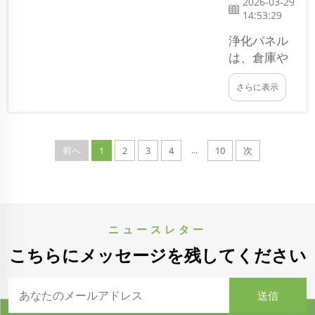
なエネル
2026-03-29
14:53:29
ギーを節
約できま
浄化パネル
す。ま
は、倉庫や
た、建物
クリーンル
のエネル
さらに表示
ームなど、
ギー消費
さまざまな
量が減少
場所で非常
すれば、
に重要で
...
前へ
1
2
3
4
10
次
それに伴
す。人気の
い…
あるサイズ
の一つが、
幅1150mm
の浄化パネ
ニュースレター
ルです。こ
こちらにメッセージを残してください
れらのパネ
ルは空気を
清潔に保
ち、より安