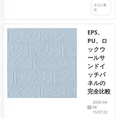
ネルは、
非常に長
さらに表
金属また
示
寿命で
はその他
す。今
の強靭な
や…
素材の2
EPS、
層と、そ
の間にポ
PU、ロ
リウレタ
ックウ
ンフォー
ールサ
ムを挟ん
だ特殊な
ンドイ
建築材料
ッチパ
です。こ
ネルの
のフォー
ムは暖か
完全比較
い毛布の
ように働
2026-04-
き、室内
06
15:07:22
を快適に