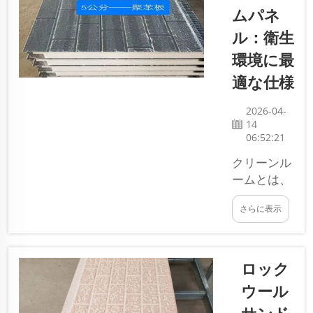
ます。
ムパネ
SDQIGONG
ル：衛生
では、こう
環境に最
した金属パ
ネルを慎重
適な仕様
に取り扱う
ことがいか
2026-04-
14
に重要であ
06:52:21
るかを十分
に理解して
クリーンル
います。こ
ームとは、
れらのパネ
あらゆるも
さらに表示
ルは多くの
のを極めて
建物や構造
清潔に保つ
物で使用さ
ための特別
れているた
な部屋で
ロック
め、傷をつ
す。病院や
ウール
けないよう
研究施設な
に注意する