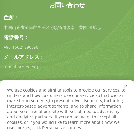
お問い合わせ
全な環境を
実現するた
住所：
め、多様な
用途に適し
中国山東省済南市章丘区刁鎮街道張南工業園98番地
ています。
電話番号：
SDQIGONG
+86-15621890898
社では、プ
ロ...
メールアドレス：
[email protected]
We use cookies and similar tools to provide our services, to
understand how customers use our service so that we can
make improvements,to present advertisements, including
interest-based advertisements, and to share information
著作権 © 山東琪工環保技術有限公司 すべての権利は留保され
about your use of our site with social media, advertising
ています
プライバシーポリシー
ブログ
and analytics partners. If you do not want to accept all
cookies, or if you would like to learn more about how we
use cookies, click Personalize cookies.