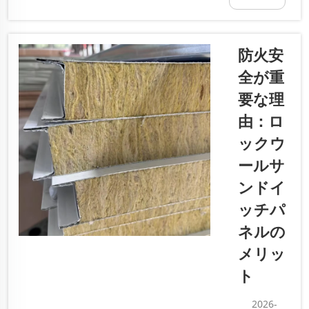
ついてご
する優れた
案内しま
方法です。
す…
このパネル
防火安
は、音が室
全が重
内に侵入し
要な理
たり、室外
へ漏れ出た
由：ロ
りすること
ックウ
を防ぎま
ールサ
す。学校、
オフィス、
ンドイ
住宅などの
ッチパ
場所では、
ネルの
この機能が
非常に重要
メリッ
です。静寂
ト
が必要な場
所では、フ
2026-