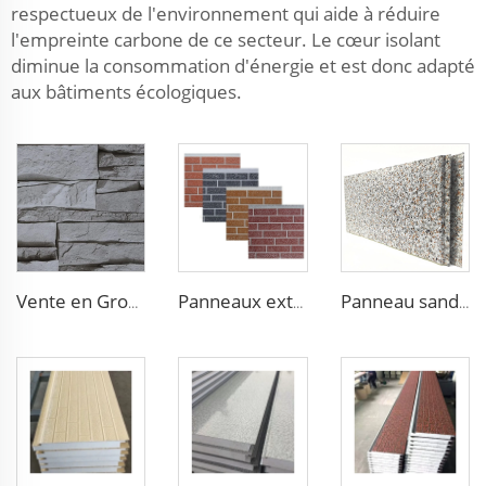
respectueux de l'environnement qui aide à réduire
l'empreinte carbone de ce secteur. Le cœur isolant
diminue la consommation d'énergie et est donc adapté
aux bâtiments écologiques.
Vente en Gros d'Usine Panneaux de Revêtement Extérieur en Polyuréthane 16 mm Panneau de Façade Galvanisé en Polyuréthane pour Mur Extérieur
Panneaux extérieurs étanches à l'eau en mousse de polyuréthane, panneaux de mur extérieur isolants ignifuges en métal avec finition PU
Panneau sandwich mural haute efficacité Panneau de bardage métallique extérieur décoratif Panneau de façade extérieure