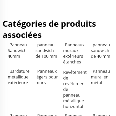
Catégories de produits
associées
Panneau
panneau
Panneaux
panneau
Sandwich
sandwich
muraux
sandwich
40mm
de 100 mm
extérieurs
de 40 mm
étanches
Bardature
Panneaux
Panneau
Revêtement
métallique
légers pour
mural en
de
extérieure
murs
métal
revêtement
de
panneau
métallique
horizontal
Panneau
Panneaux
Panneau
Panneau