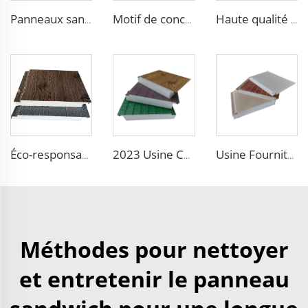
Panneaux sandwich isolants ignifuges de chambre froide chinoise d'épaisseur 50 mm avec noyau en polystyrène ou PU pour mur/toit
Motif de conception moderne Panneau sandwich mural extérieur Siding léger Isolation panneau sandwich Faux pierre mur extérieur
Haute qualité 3D gravé EPS panneau sandwich Carved External Metal Board Panneau d'isolation sandwich Imperméable Villa
Éco-responsable ignifuge eps panneau sandwich panneau décoratif pour façade extérieure Panneaux sandwich toiture
2023 Usine Conception 3D ignifuge panneau sandwich isolant XPS/EPS panneau structurel isolant en mousse
Usine Fourniture Prix attractif panneau sandwich ignifuge en EPS panneau sandwich en EPS 100mm Panneau sandwich en polystyrène expansé
Méthodes pour nettoyer
et entretenir le panneau