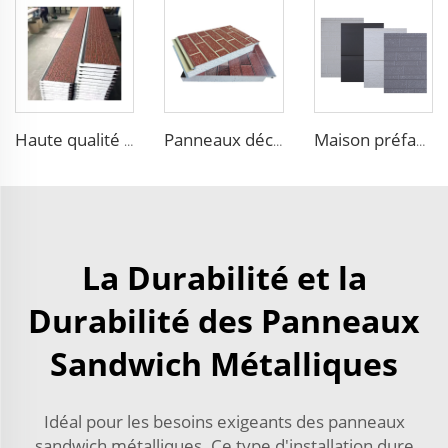
Haute qualité 3D gravé EPS panneau sandwich Carved External Metal Board Panneau d'isolation sandwich Imperméable Villa
Panneaux décoratifs thermiques pour l'extérieur, panneau structural isolant, panneau sandwich en mousse
Maison préfabriquée isolante avec panneaux de mousse EPS en métal
La Durabilité et la
Durabilité des Panneaux
Sandwich Métalliques
Idéal pour les besoins exigeants des panneaux
sandwich métalliques. Ce type d'installation dure