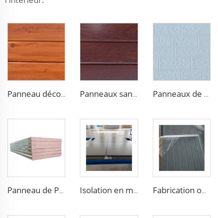
Panneau décoratif étanche pour mur extérieur en mousse de polyuréthane (PU) revêtement métallique pour chambre froide
Panneaux sandwich décoratifs en mousse de polyuréthane pour les murs extérieurs, revêtement composite métallique pour la rénovation de maison
Panneaux de Revêtement Métalliques Galvanisés Panneaux de Toiture et de Mur Extérieurs pour Maisons Préfabriquées Panneaux Sandwich Extérieurs en Polyuréthane
Panneau de Purification en Matériau Sur Mesure pour Paroi de Chambre Froide, Salle Blanche, Étanche et Résistant au Feu, Panneau Sandwich Artisanal
Isolation en mousse PU avec laine de roche feuilletée, panneaux sandwich ignifuges 100 mm pour les murs des supermarchés
Fabrication offrant un prix attractif Panneau sandwich extérieur Panneau sandwich Panneau mural sandwich EPS pour une construction rapide