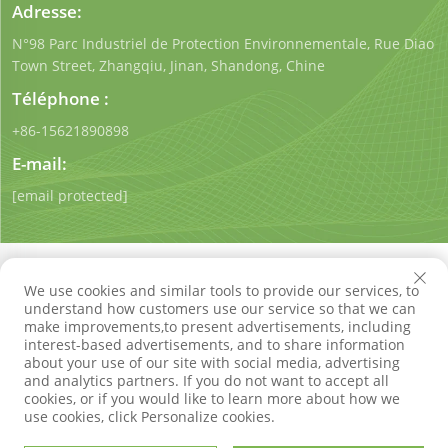
Adresse:
N°98 Parc Industriel de Protection Environnementale, Rue Diao
Town Street, Zhangqiu, Jinan, Shandong, Chine
Téléphone :
+86-15621890898
E-mail:
[email protected]
We use cookies and similar tools to provide our services, to
understand how customers use our service so that we can
make improvements,to present advertisements, including
Droits d'auteur © Shandong Qigong Environmental
interest-based advertisements, and to share information
Protection Technology Co., Ltd. Tous droits réservés
about your use of our site with social media, advertising
Politique de confidentialité
Blog
and analytics partners. If you do not want to accept all
cookies, or if you would like to learn more about how we
use cookies, click Personalize cookies.