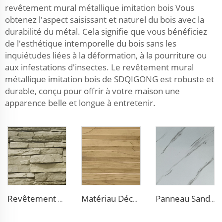
revêtement mural métallique imitation bois Vous
obtenez l'aspect saisissant et naturel du bois avec la
durabilité du métal. Cela signifie que vous bénéficiez
de l'esthétique intemporelle du bois sans les
inquiétudes liées à la déformation, à la pourriture ou
aux infestations d'insectes. Le revêtement mural
métallique imitation bois de SDQIGONG est robuste et
durable, conçu pour offrir à votre maison une
apparence belle et longue à entretenir.
Revêtement Mural Extérieur en Métal Panneau Mural 16 mm Panneau Métallique Sculpté Décoratif Ignifuge Panneaux Sandwich en Polyuréthane
Matériau Décoratif Revêtement Mural en Métal Panneau Isolant Sandwich Panneau Sandwich PU pour Rénovation de Vieilles Maisons
Panneau Sandwich en Acier Étanche à l'Eau Isolation Panneaux Muraux Extérieurs en Métal Isolation Revêtement pour Maison