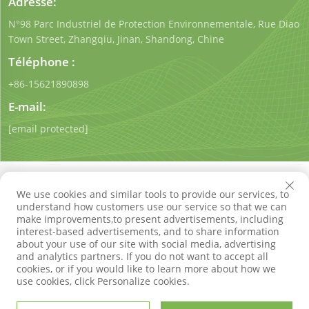
Adresse:
N°98 Parc Industriel de Protection Environnementale, Rue Diao
Town Street, Zhangqiu, Jinan, Shandong, Chine
Téléphone :
+86-15621890898
E-mail:
[email protected]
We use cookies and similar tools to provide our services, to
understand how customers use our service so that we can
make improvements,to present advertisements, including
Droits d'auteur © Shandong Qigong Environmental
interest-based advertisements, and to share information
Protection Technology Co., Ltd. Tous droits réservés
about your use of our site with social media, advertising
Politique de confidentialité
Blog
and analytics partners. If you do not want to accept all
cookies, or if you would like to learn more about how we
use cookies, click Personalize cookies.