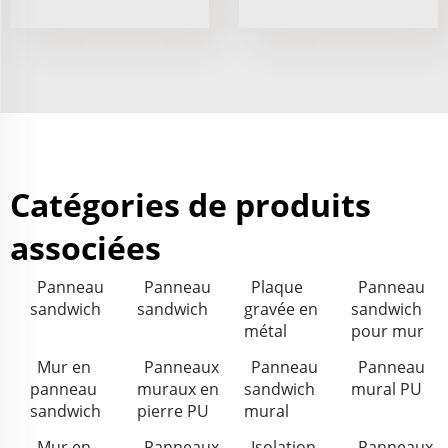
Catégories de produits
associées
Panneau
Panneau
Plaque
Panneau
sandwich
sandwich
gravée en
sandwich
métal
pour mur
Mur en
Panneaux
Panneau
Panneau
panneau
muraux en
sandwich
mural PU
sandwich
pierre PU
mural
Mur en
Panneaux
Isolation
Panneaux