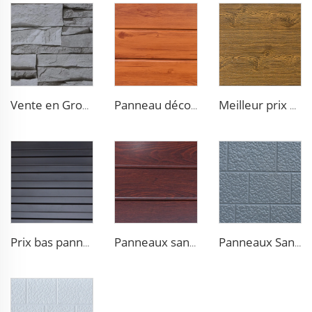
Vente en Gros d'Usine Panneaux de Revêtement Extérieur en Polyuréthane 16 mm Panneau de Façade Galvanisé en Polyuréthane pour Mur Extérieur
Panneau décoratif étanche pour mur extérieur en mousse de polyuréthane (PU) revêtement métallique pour chambre froide
Meilleur prix panneau rigide en mousse de polyuréthane isolant pour le toit et les murs extérieurs d'une petite maison
Prix bas panneaux de bardage isolants en mousse de polyuréthane avec panneau sandwich en aluminium pour les murs extérieurs d'une petite maison
Panneaux sandwich décoratifs en mousse de polyuréthane pour les murs extérieurs, revêtement composite métallique pour la rénovation de maison
Panneaux Sandwich en Mousse de Polyuréthane Métalliques Sculptés pour Revêtement Extérieur Panneaux Isolants Décoratifs pour Maisonnette