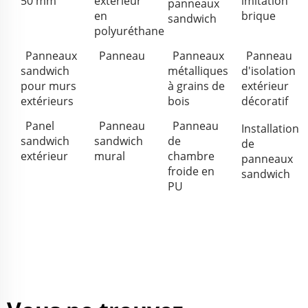
50 mm
extérieur
imitation
panneaux
en
brique
sandwich
polyuréthane
Panneaux
Panneau
Panneaux
Panneau
sandwich
métalliques
d'isolation
pour murs
à grains de
extérieur
extérieurs
bois
décoratif
Panel
Panneau
Panneau
Installation
sandwich
sandwich
de
de
extérieur
mural
chambre
panneaux
froide en
sandwich
PU