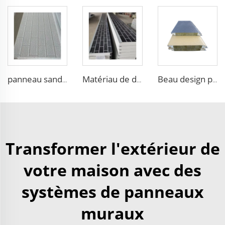
panneau sandwich isolant en acier avec noyau en polystyrène expansé (EPS) d'une épaisseur de 30mm à 100mm, panneau mousse PU pour toit
Matériau de décoration extérieure de maison Isolation en métal Bardage mural en mousse Styrène panneau sandwich panneau sandwich eps
Beau design panneau mural isolant en plaques gravées en métal pour entrepôt
Transformer l'extérieur de
votre maison avec des
systèmes de panneaux
muraux