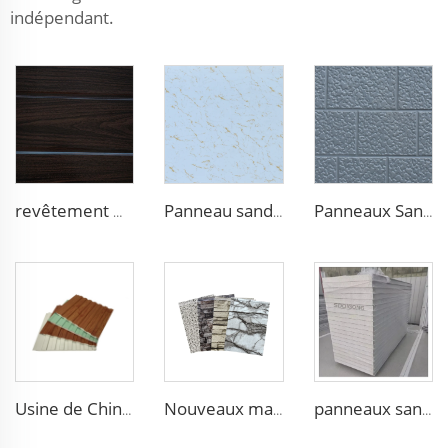
indépendant.
revêtement métallique de 16 mm - Panneau mural isolé en polyuréthane pour maisons et bâtiments au Chili
Panneau sandwich en aluminium et mousse EPS de 50 mm d'épaisseur, design moderne pour maison et hôtel
Panneaux Sandwich en Mousse de Polyuréthane Métalliques Sculptés pour Revêtement Extérieur Panneaux Isolants Décoratifs pour Maisonnette
Usine de Chine panneaux sandwich à mousse de polyuréthane revêtement extérieur panneau sandwich pour chambre froide construction de maison
Nouveaux matériaux de construction Panneaux sandwich pour projet extérieur et intérieur de villa hôtel mur en mousse PU panneau acoustique mur panneau mousse
panneaux sandwich en laine de verre de 50 mm, laine de roche, PU, EPS avec panneau de purification au magnésium pour salle blanche avec ISO CE