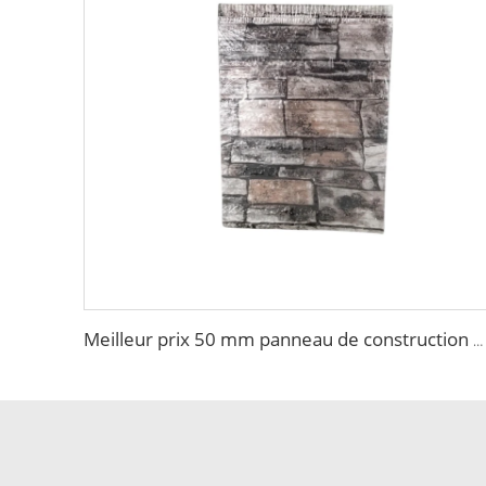
Meilleur prix 50 mm panneau de construction en mousse extérieur Panneau sandwich brique Feu ignifuge Qualité supérieure Panneau sandwich EPS