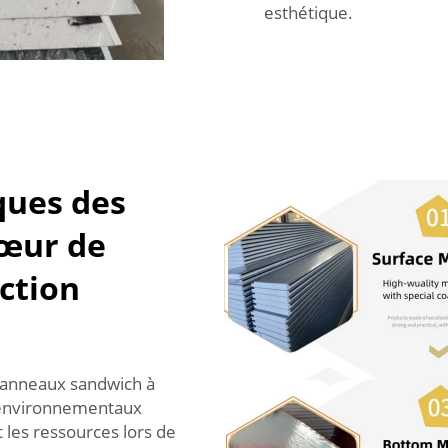
esthétique.
ques des
œur de
ction
e panneaux sandwich à
 environnementaux
les ressources lors de