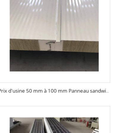
Prix d'usine 50 mm à 100 mm Panneau sandwich mural en laine de roche ignifuge Panneau ondulé Isolation extérieure