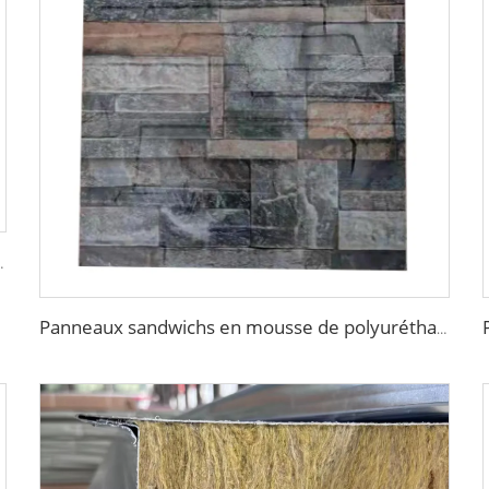
our maison préfabriquée décorative
Panneaux sandwichs en mousse de polyuréthane PU isolation extérieure des murs panneau en briques de polyuréthane