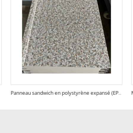
Panneau sandwich en polystyrène expansé (EPS) Panneau d'isolation extérieur Panneaux gravés métalliques pour la décoration des murs et toits de entrepôt