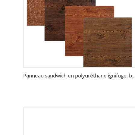
Panneau sandwich en polyuréthane ignifuge, bardage métallique isolant, panneaux de mur extérieur, panneau mural en mousse PU pour maison en plein air