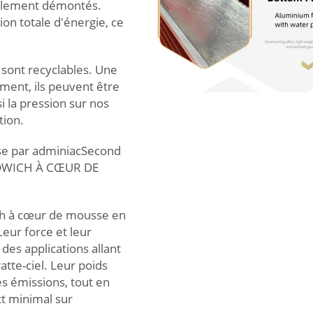
inalement démontés.
on totale d'énergie, ce
sont recyclables. Une
iment, ils peuvent être
i la pression sur nos
tion.
se par adminiacSecond
NDWICH À CŒUR DE
ich à cœur de mousse en
eur force et leur
des applications allant
atte-ciel. Leur poids
les émissions, tout en
ct minimal sur