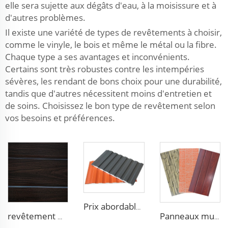
elle sera sujette aux dégâts d'eau, à la moisissure et à
d'autres problèmes.
Il existe une variété de types de revêtements à choisir,
comme le vinyle, le bois et même le métal ou la fibre.
Chaque type a ses avantages et inconvénients.
Certains sont très robustes contre les intempéries
sévères, les rendant de bons choix pour une durabilité,
tandis que d'autres nécessitent moins d'entretien et
de soins. Choisissez le bon type de revêtement selon
vos besoins et préférences.
Prix abordable Panneau sandwich en aluminium isolant avec mousse de polyuréthane pour toit
revêtement métallique de 16 mm - Panneau mural isolé en polyuréthane pour maisons et bâtiments au Chili
Panneaux muraux extérieurs en brique, panneaux sandwich à mousse de polyuréthane isolants, bardage métallique PU isolant pour maison extérieure