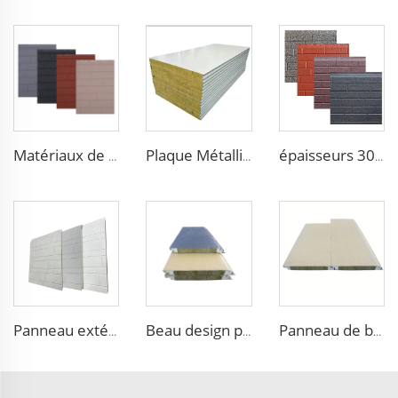
Matériaux de construction en métal à motif bois en panneaux sandwich en mousse de polyuréthane isolant pour murs panneaux en mousse PU
épaisseurs 30MM 50MM 75MM 100MM panneau sandwich EPS pour murs et bardages pour bâtiments en acier
Plaque Métallique Feu Arrière Antibactérienne Panneau Sandwich en Laine de Roche pour Atelier Alimentaire
Panneau extérieur en PU étanche et ignifuge pour mur extérieur métallique, panneaux de bardage pour murs de maison et entrepôt
Beau design panneau mural isolant en plaques gravées en métal pour entrepôt
Panneau de bardage extérieur imperméable décoratif Isolation Panneau sandwich en laine de roche