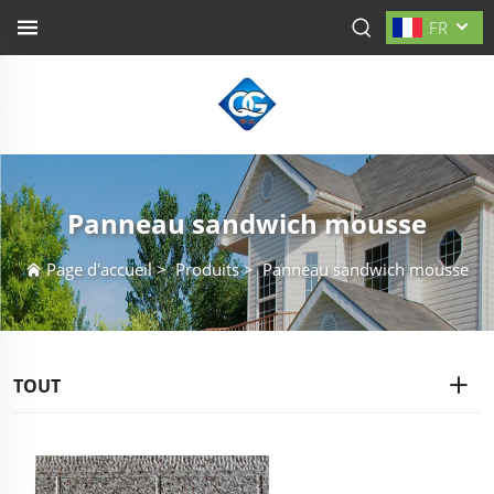
FR
Panneau sandwich mousse
Page d'accueil
>
Produits
>
Panneau sandwich mousse
TOUT