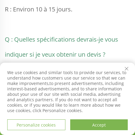
R : Environ 10 à 15 jours. 
Q : Quelles spécifications devrais-je vous 
indiquer si je veux obtenir un devis ? 
R : 1. Taille 2. Application 3. Traitement de 
We use cookies and similar tools to provide our services, to
understand how customers use our service so that we can
surface 4. Quantité estimée 
make improvements,to present advertisements, including
interest-based advertisements, and to share information
about your use of our site with social media, advertising
and analytics partners. If you do not want to accept all
cookies, or if you would like to learn more about how we
use cookies, click Personalize cookies.
Q: Quel est votre délai de paiement? 
Personalize cookies
Accept
A : Nous acceptons le virement T/T, L/C, etc. 
PAGE D'ACCUEIL
PRODUITS
COURRIEL
TÉL.