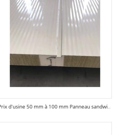
Prix d'usine 50 mm à 100 mm Panneau sandwich mural en laine de roche ignifuge Panneau ondulé Isolation extérieure