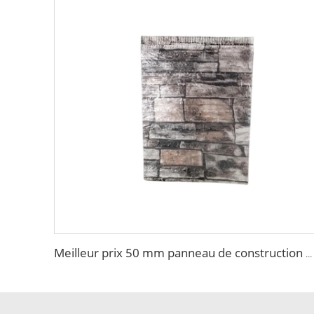
Meilleur prix 50 mm panneau de construction en mousse extérieur Panneau sandwich brique Feu ignifuge Qualité supérieure Panneau sandwich EPS