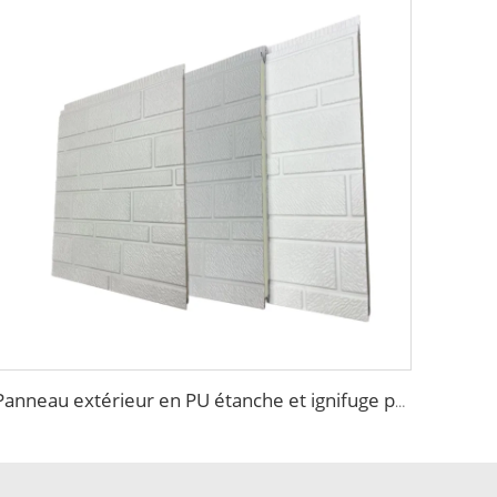
Panneau extérieur en PU étanche et ignifuge pour mur extérieur métallique, panneaux de bardage pour murs de maison et entrepôt