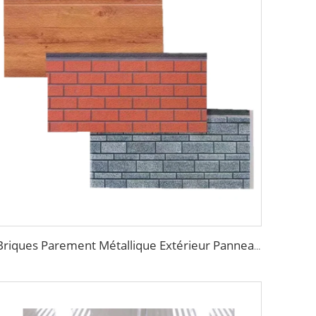
Briques Parement Métallique Extérieur Panneaux Sandwich Préfabriqués Maison Panneaux Sandwich en Polyuréthane