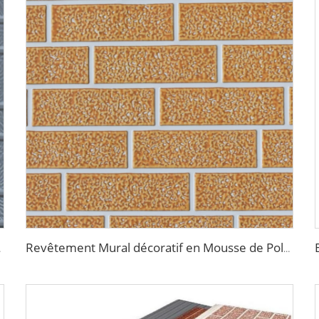
xtérieur
Revêtement Mural décoratif en Mousse de Polyuréthane Imitation Brique Ignifuge Panneaux Sandwich Métalliques Isolants sans Joints