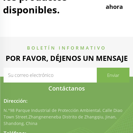
ahora
disponibles.
BOLETÍN INFORMATIVO
POR FAVOR, DÉJENOS UN MENSAJE
Contáctanos
Dirección:
N.°98 Parque Industrial de Protección Ambiental, Calle Diao
Town Street.Zhangneneneba Distrito de Zhangqiu, Jinan,
Shandong, China