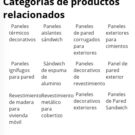
Categorías de productos
relacionados
Paneles
Paneles
Paneles
Paneles
térmicos
aislantes
de pared
exteriores
decorativos
sándwich
corrugados
para
para
cimientos
exteriores
Paneles
Sándwich
Paneles
Panel de
ignífugos
de espuma
decorativos
pared
para pared
de
de
exterior
aluminio
revestimiento
Paneles
Paneles
Revestimiento
Revestimiento
decorativos
de Pared
de madera
metálico
exteriores
Sandwich
para
para
vivienda
cobertizo
móvil