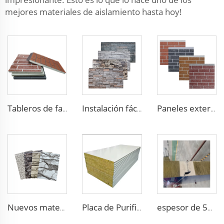
mejores materiales de aislamiento hasta hoy!
Tableros de fachada metálicos preesculpidos para casas con revestimiento metálico impermeable y panel sándwich de poliuretano aislante
Instalación fácil paneles estructurales aislados panel metálico decorativo pared materiales de construcción de casa
Paneles externos impermeables al aire libre de espuma de poliuretano paneles ignífugos aislados para paredes exteriores paneles de pared exterior de metal PU
Nuevos materiales de construcción Paneles Sándwich para proyecto de villa hotel exterior e interior pared de espuma de poliuretano panel acústico de pared foam
espesor de 50mm/75mm/100mm Material de construcción Panel de lana de roca para particiones, panel de pared sandwich decorativo Pu
Placa de Purificación de Acero Lacado Resistente al Fuego Placa Sándwich Antibacteriana Panel de Purificación de Lana de Roca para Talleres Alimentarios