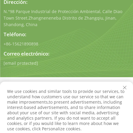
Dirección:
N.°98 Parque Industrial de Protección Ambiental, Calle Diao
Town Street.Zhangneneneba Distrito de Zhangqiu, Jinan,
Shandong, China
Teléfono:
+86-15621890898
Correo electrónico:
[email protected]
We use cookies and similar tools to provide our services, to
understand how customers use our service so that we can
make improvements,to present advertisements, including
Derechos de autor © Shandong Qigong Environmental
interest-based advertisements, and to share information
Protection Technology Co., Ltd. Todos los derechos
about your use of our site with social media, advertising
reservados
Política de privacidad
Blog
and analytics partners. If you do not want to accept all
cookies, or if you would like to learn more about how we
use cookies, click Personalize cookies.