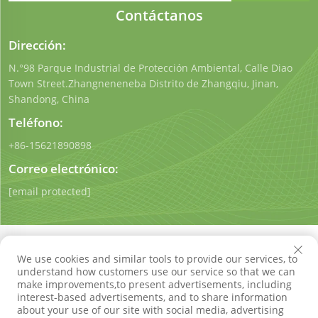
Contáctanos
Dirección:
N.°98 Parque Industrial de Protección Ambiental, Calle Diao
Town Street.Zhangneneneba Distrito de Zhangqiu, Jinan,
Shandong, China
Teléfono:
+86-15621890898
Correo electrónico:
[email protected]
We use cookies and similar tools to provide our services, to
understand how customers use our service so that we can
make improvements,to present advertisements, including
Derechos de autor © Shandong Qigong Environmental
interest-based advertisements, and to share information
Protection Technology Co., Ltd. Todos los derechos
about your use of our site with social media, advertising
reservados
Política de privacidad
Blog