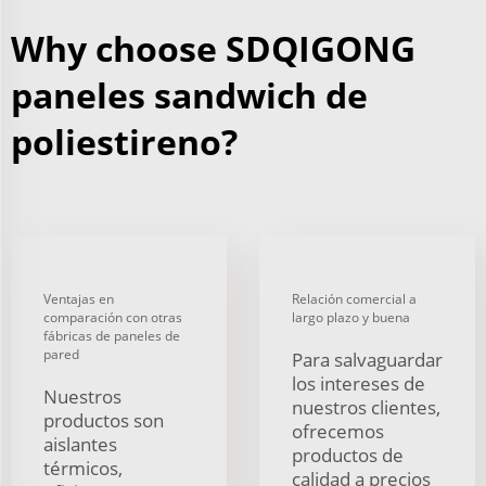
Why choose SDQIGONG
paneles sandwich de
poliestireno?
Ventajas en
Relación comercial a
comparación con otras
largo plazo y buena
fábricas de paneles de
pared
Para salvaguardar
los intereses de
Nuestros
nuestros clientes,
productos son
ofrecemos
aislantes
productos de
térmicos,
calidad a precios