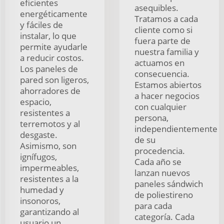
eficientes
asequibles.
energéticamente
Tratamos a cada
y fáciles de
cliente como si
instalar, lo que
fuera parte de
permite ayudarle
nuestra familia y
a reducir costos.
actuamos en
Los paneles de
consecuencia.
pared son ligeros,
Estamos abiertos
ahorradores de
a hacer negocios
espacio,
con cualquier
resistentes a
persona,
terremotos y al
independientemente
desgaste.
de su
Asimismo, son
procedencia.
ignífugos,
Cada año se
impermeables,
lanzan nuevos
resistentes a la
paneles sándwich
humedad y
de poliestireno
insonoros,
para cada
garantizando al
categoría. Cada
usuario un