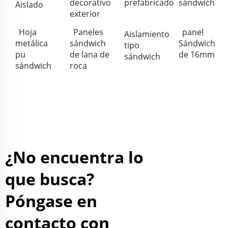
decorativo
prefabricado
sándwich
Aislado
exterior
Hoja
Paneles
panel
Aislamiento
metálica
sándwich
Sándwich
tipo
pu
de lana de
de 16mm
sándwich
sándwich
roca
¿No encuentra lo
que busca?
Póngase en
contacto con