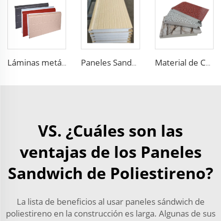
Láminas metálicas aislantes con paneles decorativos de espuma de EPS
Paneles Sandwich Aislantes Ignífugos de Habitación Fría China de 50 mm de Espesor con Núcleo de Poliestireno Paneles PU para Pared/Azotea
Material de Construcción Metálica Aislante Material de Decoración Exterior EPS panel de arena aislante
VS. ¿Cuáles son las
ventajas de los Paneles
Sandwich de Poliestireno?
La lista de beneficios al usar paneles sándwich de
poliestireno en la construcción es larga. Algunas de sus