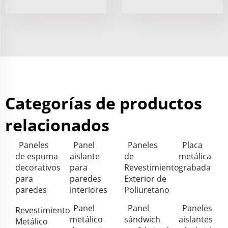
Categorías de productos
relacionados
Paneles
Panel
Paneles
Placa
de espuma
aislante
de
metálica
decorativos
para
Revestimiento
grabada
para
paredes
Exterior de
paredes
interiores
Poliuretano
Panel
Panel
Paneles
Revestimiento
metálico
sándwich
aislantes
Metálico