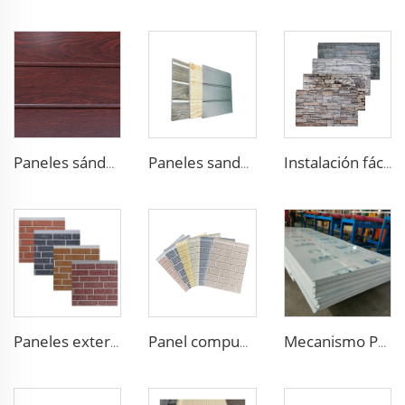
Paneles sándwich decorativos de espuma de poliuretano para paredes exteriores, compuestos metálicos para revestimiento de casa en renovación
Paneles sandwich de espuma de poliuretano para techo, pared exterior con acabado tipo madera para casa
Instalación fácil paneles estructurales aislados panel metálico decorativo pared materiales de construcción de casa
Paneles externos impermeables al aire libre de espuma de poliuretano paneles ignífugos aislados para paredes exteriores paneles de pared exterior de metal PU
Panel compuesto de pared exterior con tamaño personalizado, material de fachada doble cara, panel decorativo de metal
Mecanismo Panel de Espuma de EPS Sala Limpia Panel Arenque de Acero Colorido Antibacteriano para Taller de Fábrica