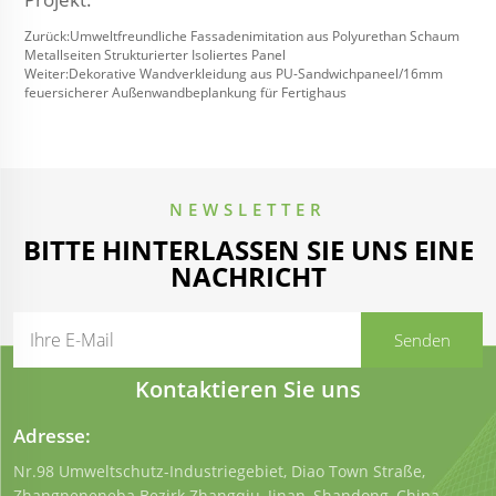
Zurück:
Umweltfreundliche Fassadenimitation aus Polyurethan Schaum
Metallseiten Strukturierter Isoliertes Panel
Weiter:
Dekorative Wandverkleidung aus PU-Sandwichpaneel/16mm
feuersicherer Außenwandbeplankung für Fertighaus
NEWSLETTER
BITTE HINTERLASSEN SIE UNS EINE
NACHRICHT
Kontaktieren Sie uns
Adresse:
Nr.98 Umweltschutz-Industriegebiet, Diao Town Straße,
Zhangneneneba Bezirk Zhangqiu, Jinan, Shandong, China