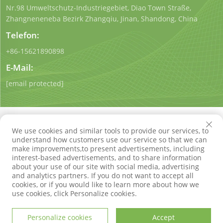
Nr.98 Umweltschutz-Industriegebiet, Diao Town Straße,
Zhangneneneba Bezirk Zhangqiu, Jinan, Shandong, China
Telefon:
+86-15621890898
E-Mail:
[email protected]
We use cookies and similar tools to provide our services, to
understand how customers use our service so that we can
make improvements,to present advertisements, including
Urheberrecht © Shandong Qigong Environmental Protection
interest-based advertisements, and to share information
Technology Co., Ltd. Alle Rechte vorbehalten
about your use of our site with social media, advertising
Datenschutzrichtlinie
Blog
and analytics partners. If you do not want to accept all
cookies, or if you would like to learn more about how we
use cookies, click Personalize cookies.
Personalize cookies
Accept