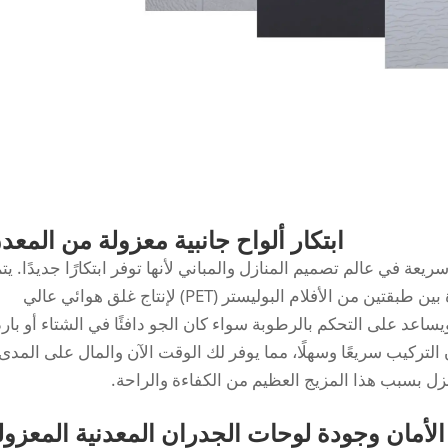
ابتكار ألواح جانبية معزولة من المعد
ة في عالم تصميم المنازل والمباني لأنها توفر ابتكارًا جديدًا. يت
استخدام عازلة الرغوة البوليويرثين (PU) كرغوة بين طبقتين من الأفلام البوليستر (PET) لإنتاج غلق هوائي عالي
يساعد على التحكم بالرطوبة سواء كان الجو دافئًا في الشتاء أو باردً
تركيب سريعًا وسهلًا، مما يوفر لك الوقت الآن والمال على المدى
منزل بسبب هذا المزيج العظيم من الكفاءة والراحة.
الأمان وجودة لوحات الجدران المعدنية المعزول