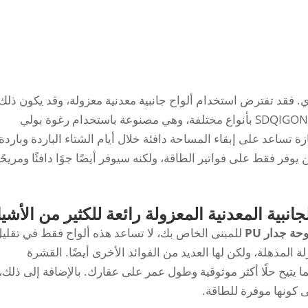
. فقد تفترض استخدام ألواح جانبية معدنية معزولة، وقد يكون ذلك
مناسبًا لحالتك. يتم تصنيع هذه الألواح الفريدة SDQIGONG بأنواع مختلفة، وهي مصنوعة باستخدام رغوة بولي
ي مادة عازلة ممتازة تساعد على إبقاء المساحة دافئة خلال أيام الشتاء الباردة وباردة
فر فقط على فواتير الطاقة، ولكنه سيوفر أيضًا جوًا دافئًا ومريحًا
جانبية المعدنية المعزولة رائعة للكثير من الأشيا
حة جدار PU
للمبنى الخاص بك، لا تساعد هذه ألواح فقط في تقلي
المذهلة، ولكن لها العديد من الفوائد الأخرى أيضًا. القشرة
ا يتيح حلًا أكثر موثوقية وطول عمر على عقارك. بالإضافة إلى ذلك،
ى كونها موفرة للطاقة.