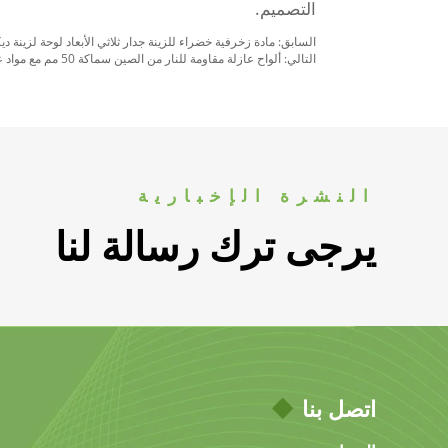
التصميم.
السابق:
مادة زخرفية خضراء للزينة جدار ثلاثي الأبعاد لوحة لزينة د
التالي:
ألواح عازلة مقاومة للنار من الصين سماكة 50 مم مع مواد عازلة من البوليستيرين وألواح PU للاستخدام في الجدران والسقف
النشرة الإخبارية
يرجى ترك رسالة لنا
اتصل بنا