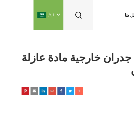
AR
 بنا
نية مغلفة رغوة بولي يوريثين (PU) ألواح جدران خارجية مادة عازلة