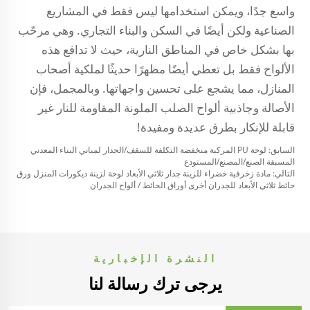
واسع جدًا، ويمكن استخدامها ليس فقط في المشاريع
الصناعية ولكن أيضًا في السكن والبناء التجاري. وهي مرحّب
بها بشكل خاص في المناطق النارية، حيث لا تدافع هذه
الألواح فقط بل تعطي أيضًا مظهرًا حديثًا لملكية أصحاب
المنازل، مما يشجع على تحسين واجهاتها. وبالمجمل، فإن
الأصالة وجاذبية ألواح الصلب الملونة المقاومة للنار غير
قابلة للإنكار بطرق عديدة ومفيدة!
السابق:
لوحة PU المركبة منخفضة التكلفة للسقف/الجدار لمباني البناء المعدني
المسبقة الصنع/المصنع/المستودع
التالي:
مادة زخرفية خضراء للزينة جدار ثلاثي الأبعاد لوحة لزينة ديكورات المنزل ورق
حائط ثلاثي الأبعاد للجدران أخرى أوراق الحائط / ألواح الجدران
النشرة الإخبارية
يرجى ترك رسالة لنا