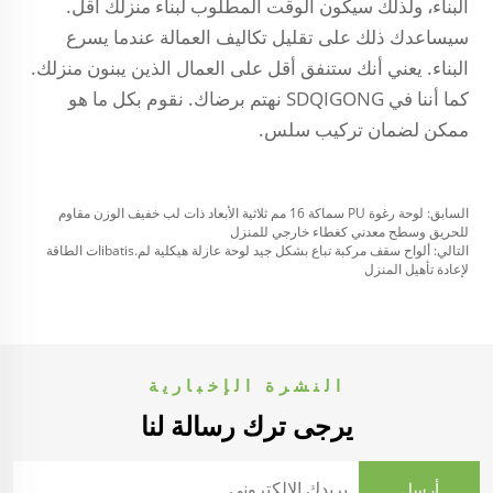
البناء، ولذلك سيكون الوقت المطلوب لبناء منزلك أقل.
سيساعدك ذلك على تقليل تكاليف العمالة عندما يسرع
البناء. يعني أنك ستنفق أقل على العمال الذين يبنون منزلك.
كما أننا في SDQIGONG نهتم برضاك. نقوم بكل ما هو
ممكن لضمان تركيب سلس.
السابق:
لوحة رغوة PU سماكة 16 مم ثلاثية الأبعاد ذات لب خفيف الوزن مقاوم
للحريق وسطح معدني كغطاء خارجي للمنزل
التالي:
ألواح سقف مركبة تباع بشكل جيد لوحة عازلة هيكلية لم.ibatisات الطاقة
لإعادة تأهيل المنزل
النشرة الإخبارية
يرجى ترك رسالة لنا