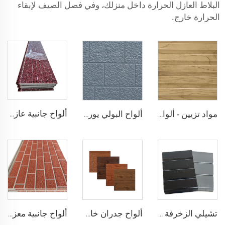
البلاط العازل الحرارة داخل منزلك، وفي فصل الصيف لإبقاء
الحرارة خارج.
ألواح جانبية عازلة من البولي يوريثين ألواح جدار خارجي مقاومة للنار ألواح رغوة بولي يوريثين مركبة عازلة ألواح مركبة معدنية
مواد تزيين - ألواح جدارية معدنية عازلة ألواح ساندويشية من البولي يوريثين ألواح ساندويشية من البولي يوريثين لتجديد المنازل القديمة
ألواح البولي يوريثين المزدوجة المنحوتة من المعادن، ألواح تزيينية للجدران الخارجية مع عزل حراري من رغوة البولي يوريثين لبيوت صغيرة
تشيلي الزخرفة الشعبية بلاستيك محاك الألواح الجدارية ألواح رغوة البولي يوريثين المركبة العازلة ألواح جانبية معدنية سوداء للمنزل
ألواح جدران خارجية معدنية مقاومة للماء ألواح رغوة بولي يوريثين مركبة عازلة الجدران الخشبية المزيفة للخيمة
ألواح جانبية معزولة معدنية سميكة 16مم ألواح مركبة معزولة بالبولي يوريثين PU الرغوية المعزولة حراريًا