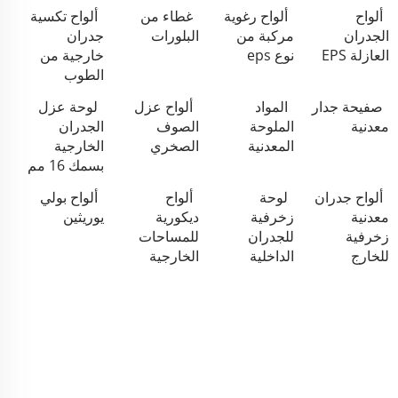
ألواح
ألواح رغوية
غطاء من
ألواح تكسية
الجدران
مركبة من
البلورات
جدران
العازلة EPS
نوع eps
خارجية من
الطوب
صفيحة جدار
المواد
ألواح عزل
لوحة عزل
معدنية
الملوحة
الصوف
الجدران
المعدنية
الصخري
الخارجية
بسمك 16 مم
ألواح جدران
لوحة
ألواح
ألواح بولي
معدنية
زخرفية
ديكورية
يوريثين
زخرفية
للجدران
للمساحات
للخارج
الداخلية
الخارجية