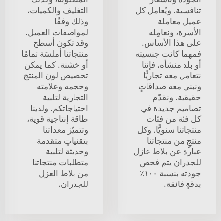
تنافسية. ويُعامل كل
التغليف والكميات،
عميل معاملة
وذلك وفقًا
الأسرة، ونعامِله
لمواصفات العميل.
على هذا الأساس.
وقد تكون أسطح
فمهما كانت جنسيته
منتجاتنا أملسَة تمامًا
أو بلد منشأه، فإننا
أو خشنة. كما يمكن
نتعامل معه تجاريًّا
تخصيص لون المنتج
ونبني معه صداقاتٍ
وحجمه وعلامته
حقيقية. ونقدّم
التجارية لتلبية
تصاميم جديدة في
احتياجاتكم. ولدينا
كل فئة من فئات
طاقة إنتاجية قوية،
منتجاتنا سنويًّا. وكل
وتتميّز معداتنا
منتجٍ من منتجاتنا
بتقنياتٍ متقدمة
عبارة عن بلاط عازل
وحديثة لتلبية
للجدران يتم فحص
متطلبات منتجاتنا
جودته بنسبة ١٠٠٪
من بلاط العزل
بدقةٍ فائقة.
للجدران.