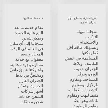
المزايا مقارنة بمصانع ألواح
خدمة ما بعد البيع:
الجدران الأخرى
نقدّم خدمة ما بعد
منتجاتنا سهلة
البيع عالية الجودة.
التركيب
ويمكن شحن
والاستخدام،
منتجاتنا إلى أي مكان
وتستهلك طاقة أقل.
في العالم في الوقت
كما يمكنها
المحدّد وبسعر
المساهمة في خفض
معقول، مع خدمة
التكاليف. وبلاط
ممتازة وجودة عالية.
الجدران خفيف
ولشركتنا فريقٌ دافئٌ
الوزن، ويوفّر
ومختصٌّ في بلاط
المساحة، ومقاوم
الجدران العازل
للزلازل، ومقاوم
للحرارة. وتقدّم
للتشققات؛ كما أنه
أشهر شركات
مثبط للهب ومقاوم
الشحن خدمات
للماء. وهو أيضًا
شحن مفضّلة.
مقاوم للرطوبة،