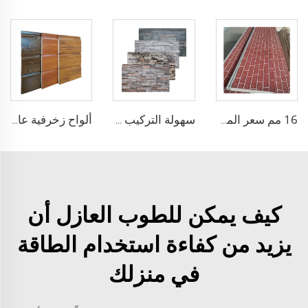
16 مم سعر المصنع لوحة رغوة PU العازلة الرغوية لوحة الجدار لوحة الجدار الخارجي للزينة المنزلية
سهولة التركيب ألواح عازلة هيكلية اللوح الزخرفي المعدني للجدران مواد بناء المنزل
ألواح زخرفية عالية الجودة للجدران الخارجية لوحة معدنية نافرة مركبة
كيف يمكن للطوب العازل أن
يزيد من كفاءة استخدام الطاقة
في منزلك