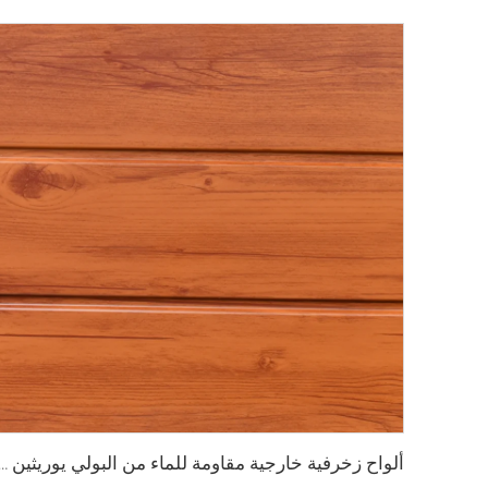
ألواح زخرفية خارجية مقاومة للماء من البولي يوريثين رغوي ساندويشي مقاومة للغرف البا