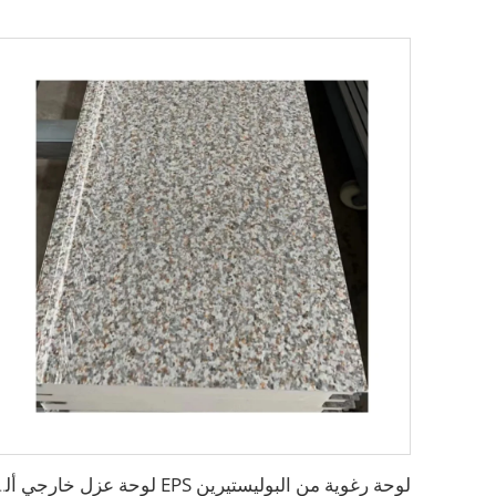
لوحة رغوية من البوليستيرين EPS لوحة عزل خارجي ألو