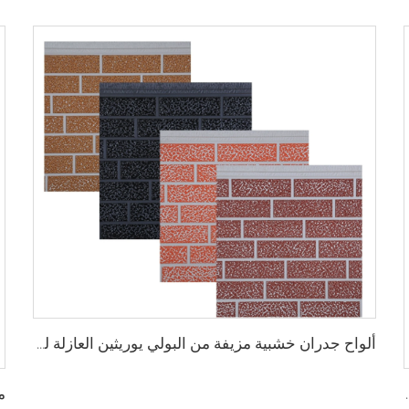
ألواح جدران خشبية مزيفة من البولي يوريثين العازلة للصوت ألواح رغوة بولي يوريثين مركبة معزولة للديكور الخارجي لغطاء الكارافان
نزل الخارجي للمباني المركبة لإعادة تأهيل المنزل