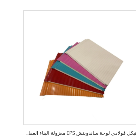
هيكل فولاذي لوحة ساندويتش EPS معزولة البناء العقاري بناء حاوية منزل