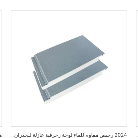
اح نحت معدنية لزينة جدران وسقف المستودع
2024 رخيص مقاوم للماء لوحة زخرفية عازلة للجدران لوحة زخرفية مركبة من الرغوة البوليستيرينية واللوحة المعدنية الجانبية