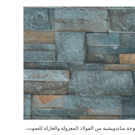
لوحة ساندويشية من الفولاذ المعزولة والعازلة للصوت بسماكة 50 مم من رغوة الـ EPS والعزل من البولي يوريثين للجدران والسقف