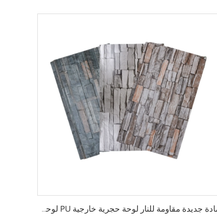
مادة جديدة مقاومة للنار لوحة حجرية خارجية PU لوحة عازلة خارجية لوحة ساندويش PU لتزيين المنزل