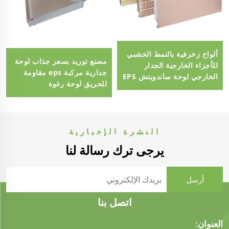
ألواح زخرفية بالنمط الخشبي
مصنع توريد بسعر جذاب لوحة
للأجزاء الخارجية الجدار
جدارية مركبة eps مقاومة
الخارجي لوحة ساندويتش EPS
للحريق لوحة رغوة
لوحة الجدار الخارجي
البوليسترين eps سميكة 100
مم
النشرة الإخبارية
يرجى ترك رسالة لنا
اتصل بنا
العنوان: