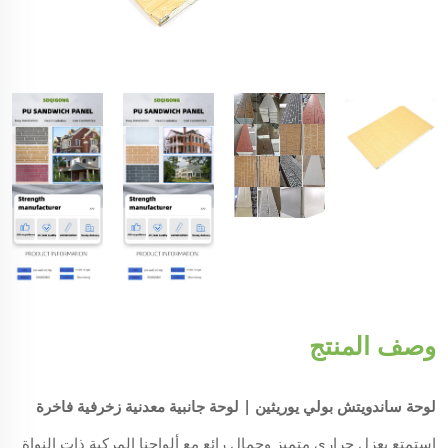
وصف المنتج
لوحة ساندويتش بولي يوريثين | لوحة جانبية معدنية زخرفية فاخرة
استمتع بعزل حراري متميز وجمال رائع مع ألواحنا المركبة ذات النواة