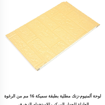
لوحة ألمنيوم-زنك مطلية بطبقة سميكة 16 مم من الرغوة
العازلة للجدار المركب للاستخدام الزخرفي