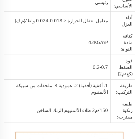
رئيسي
الأساسي:
أداء
معامل انتقال الحرارة ≤ 0.018-0.024 واط/(م.ك)
العزل:
كثافة
مادة
42KG/m³
النواة:
قوة
الضغط
0.2-0.7
(كغ/م2)
طريقة
1. أفقية (أفقية) 2. عمودية 3. ملحقات من سبيكة
التركيب:
الألمنيوم
طبقة
زنكية
150/م2 طلاء الألمنيوم الزنك الساخن
مقترحة: