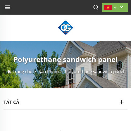
VI
Polyurethane sandwich panel
Trang chủ
>
Sản Phẩm
>
Polyurethane sandwich panel
TẤT CẢ