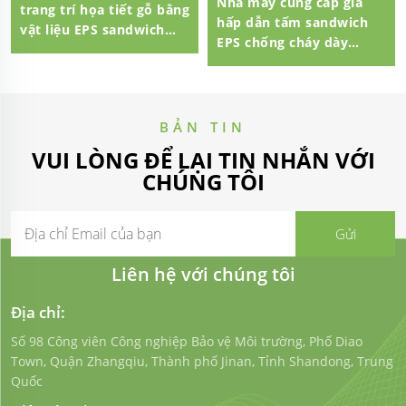
Nhà máy cung cấp giá
trang trí họa tiết gỗ bằng
hấp dẫn tấm sandwich
vật liệu EPS sandwich
EPS chống cháy dày
panel
100mm
BẢN TIN
VUI LÒNG ĐỂ LẠI TIN NHẮN VỚI
CHÚNG TÔI
Liên hệ với chúng tôi
Địa chỉ:
Số 98 Công viên Công nghiệp Bảo vệ Môi trường, Phố Diao
Town, Quận Zhangqiu, Thành phố Jinan, Tỉnh Shandong, Trung
Quốc