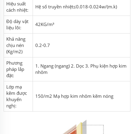
Hiệu suất
Hệ số truyền nhiệt≤0.018-0.024w/(m.k)
cách nhiệt:
Độ dày vật
42KG/m³
liệu lõi:
Khả năng
chịu nén
0.2-0.7
(Kg/m2)
Phương
1. Ngang (ngang) 2. Dọc 3. Phụ kiện hợp kim
pháp lắp
nhôm
đặt:
Lớp mạ
kẽm được
150/m2 Mạ hợp kim nhôm kẽm nóng
khuyến
nghị: