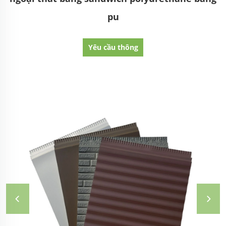
pu
Yêu cầu thông
tin