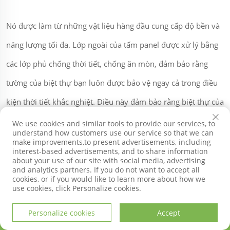
Nó được làm từ những vật liệu hàng đầu cung cấp độ bền và
năng lượng tối đa. Lớp ngoài của tấm panel được xử lý bằng
các lớp phủ chống thời tiết, chống ăn mòn, đảm bảo rằng
tường của biệt thự bạn luôn được bảo vệ ngay cả trong điều
kiện thời tiết khắc nghiệt. Điều này đảm bảo rằng biệt thự của
bạn sẽ trông đẹp nhất và được bảo vệ tốt trong suốt vòng đời
We use cookies and similar tools to provide our services, to
understand how customers use our service so that we can
sử dụng.
make improvements,to present advertisements, including
interest-based advertisements, and to share information
about your use of our site with social media, advertising
and analytics partners. If you do not want to accept all
Việc lắp đặt rất đơn giản vì sản phẩm được thiết kế để phù
cookies, or if you would like to learn more about how we
use cookies, click Personalize cookies.
hợp hoàn hảo trên nhiều bề mặt khác nhau. Các tấm panel có
Personalize cookies
Accept
thể dễ dàng lắp đặt trên cả bề mặt gạch và gỗ mà không cần
TRANG CHỦ
SẢN PHẨM
THƯ ĐIỆN TỬ
ĐIỆN THOẠI