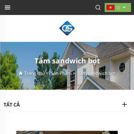
VI
Tấm sandwich bọt
Trang chủ
>
Sản Phẩm
>
Tấm sandwich bọt
TẤT CẢ