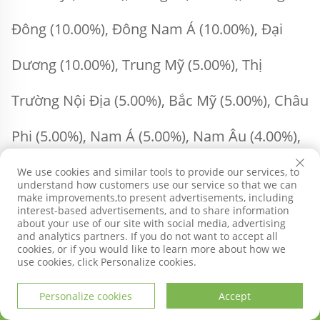
Đông (10.00%), Đông Nam Á (10.00%), Đại 
Dương (10.00%), Trung Mỹ (5.00%), Thị 
Trường Nội Địa (5.00%), Bắc Mỹ (5.00%), Châu 
Phi (5.00%), Nam Á (5.00%), Nam Âu (4.00%), 
Tây Âu (2.00%), Đông Âu (2.00%), Bắc Âu 
We use cookies and similar tools to provide our services, to
understand how customers use our service so that we can
make improvements,to present advertisements, including
(2.00%). Tổng cộng có khoảng 51-100 người 
interest-based advertisements, and to share information
about your use of our site with social media, advertising
and analytics partners. If you do not want to accept all
trong văn phòng của chúng tôi. 
cookies, or if you would like to learn more about how we
use cookies, click Personalize cookies.
Personalize cookies
Accept
2. Làm thế nào chúng tôi đảm bảo chất 
TRANG CHỦ
SẢN PHẨM
THƯ ĐIỆN TỬ
ĐIỆN THOẠI