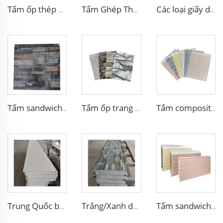
Tấm ốp thép mạ kẽm đúc kim loại, tấm vách ngoài và mái nhà cho nhà tiền chế, tấm sandwich polyurethane dùng ngoài trời
Tấm Ghép Thép Chống Thời Tiết Cách Nhiệt Tấm Ốp Ngoại Thất Bằng Kim Loại Cách Nhiệt Tấm Ốp Dùng Cho Nhà Ở
Các loại giấy dán tường bảng tường bảng kim loại bảng PU sandwich bảng tường ngoại thất bên ngoài kim loại
Tấm sandwich bọt polyurethane PU cách nhiệt bên ngoài tường gạch polyurethane
Tấm ốp trang trí PU tấm sandwich tường polyurethane bọt ngoài trời dùng cho tường và mái
Tấm composite tường ngoài kích thước tùy chỉnh hai mặt, Vật liệu mặt tiền ngoài
Trung Quốc bán buôn Bảng Cát Tông EPS Cách Nhiệt Mái Nhà Bọt Cát Tông Tường PU cho Tường Ngoài Trong
Trắng/Xanh dương/ Xám trắng Mạ kẽm bên ngoài và bên trong tấm ốp tường cách nhiệt EPS/PUR trang trí
Tấm sandwich EPS chống cháy cách nhiệt giả gỗ trang trí cho kho hàng