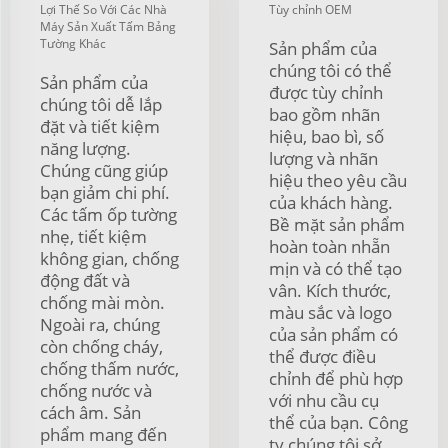
Lợi Thế So Với Các Nhà
Tùy chỉnh OEM
Máy Sản Xuất Tấm Bảng
Tường Khác
Sản phẩm của
chúng tôi có thể
Sản phẩm của
được tùy chỉnh
chúng tôi dễ lắp
bao gồm nhãn
đặt và tiết kiệm
hiệu, bao bì, số
năng lượng.
lượng và nhãn
Chúng cũng giúp
hiệu theo yêu cầu
bạn giảm chi phí.
của khách hàng.
Các tấm ốp tường
Bề mặt sản phẩm
nhẹ, tiết kiệm
hoàn toàn nhẵn
không gian, chống
mịn và có thể tạo
động đất và
vân. Kích thước,
chống mài mòn.
màu sắc và logo
Ngoài ra, chúng
của sản phẩm có
còn chống cháy,
thể được điều
chống thấm nước,
chỉnh để phù hợp
chống nước và
với nhu cầu cụ
cách âm. Sản
thể của bạn. Công
phẩm mang đến
ty chúng tôi sở