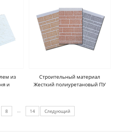
ль
лем из
Строительный материал
ня и
Жесткий полиуретановый ПУ
таном,
пена декоративные панели
езная
наружной отделки стен
ель с
декоративные панели
...
8
14
Следующий
м для
и стен