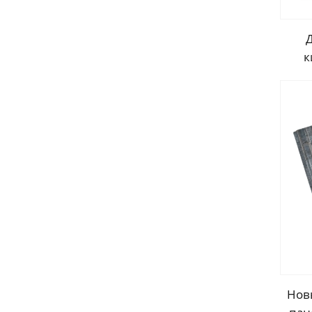
к
огн
из 
ме
Нов