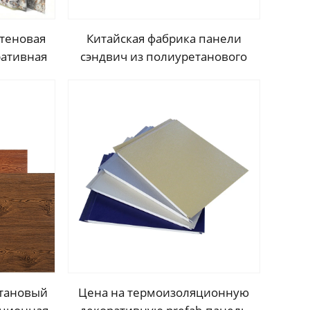
теновая
Китайская фабрика панели
ративная
сэндвич из полиуретанового
еская
поролона для наружной
ружная
обшивки стен холодных
ль
помещений и строительства
домов
етановый
Цена на термоизоляционную