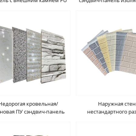
ель с внешним камнем PU
сэндвич-панель изол
я наружной отделки стен
металлическая об
ель для утепления панель
наружные стеновые
ндвич PU для декора дома
ПУ пена стеновая па
наружного дом
Недорогая кровельная/
Наружная стен
еновая ПУ сэндвич-панель
нестандартного ра
композитная стеновая
фасадный матер
панель/плита для
композитная пан
металлического prefab
декоративная металл