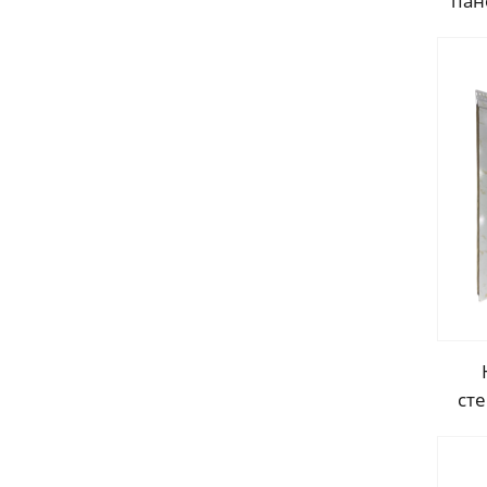
пан
дл
пан
сэ
ст