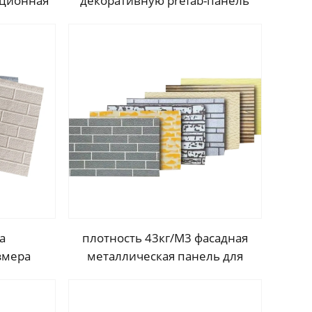
яционная
декоративную prefab-панель
шивка
для наружной металлической
 панели
обшивки стены/панель из ПУ
нель для
полиуретана
а
а
плотность 43кг/М3 фасадная
змера
металлическая панель для
иал
внешней и внутренней
ель
отделки стен огнестойкая
ическая
плита