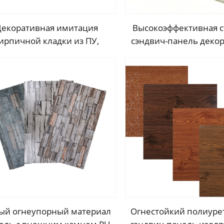
Декоративная имитация
Высокоэффективная с
ирпичной кладки из ПУ,
сэндвич-панель деко
естойкие сэндвич-панели
наружная металлич
полиуретанового поролона,
обшивка панель на
теплоизоляционные
фасадная пане
таллические бесшовные
стеновые панели
ый огнеупорный материал
Огнестойкий полиур