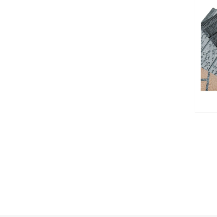
ст
нар