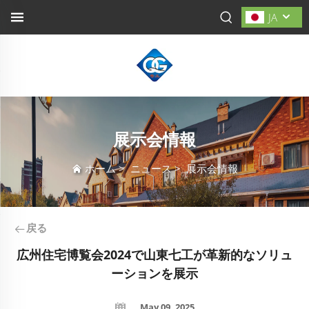
JA
展示会情報
ホーム
>
ニュース
>
展示会情報
戻る
広州住宅博覧会2024で山東七工が革新的なソリュ
ーションを展示
May 09, 2025