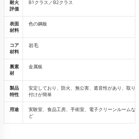
耐火
B1クラス／B2クラス
評価
表面
色の鋼板
材料
コア
岩毛
材料
裏素
金属板
材
製品
安定しており、防火、無公害、遮音性があり、取り
特性
付けが簡単
用途
実験室、食品工房、手術室、電子クリーンルームな
ど