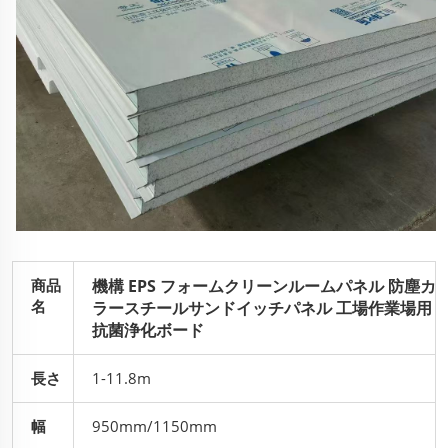
商品
機構 EPS フォームクリーンルームパネル 防塵カ
名
ラースチールサンドイッチパネル 工場作業場用
抗菌浄化ボード
長さ
1-11.8m
幅
950mm/1150mm