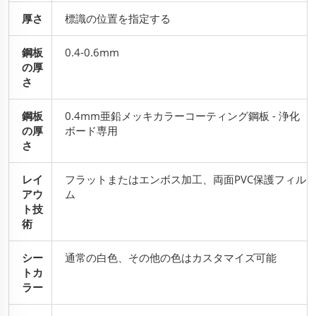
厚さ
標識の位置を指定する
鋼板
0.4-0.6mm
の厚
さ
鋼板
0.4mm亜鉛メッキカラーコーティング鋼板 - 浄化
の厚
ボード専用
さ
レイ
フラットまたはエンボス加工、両面PVC保護フィル
アウ
ム
ト技
術
シー
通常の白色、その他の色はカスタマイズ可能
トカ
ラー