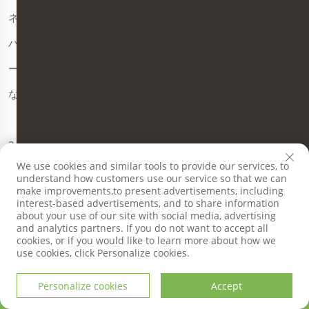
ネルに特化したメーカーです。主な新製品には、手動浄化板、
ハニカムボード、酸化マグネシウムボード、メカニズム浄化ボ
ード、ケイ酸ボード、ガラス・マグネシウム・ステンレス鋼板
などがあります。
2.
OEM対応できますか
We use cookies and similar tools to provide our services, to
はい、OEMだけでなくODMも行っています。商品パッケージ
understand how customers use our service so that we can
make improvements,to present advertisements, including
にあなたのロゴをカスタマイズすることができます。
interest-based advertisements, and to share information
about your use of our site with social media, advertising
and analytics partners. If you do not want to accept all
cookies, or if you would like to learn more about how we
サンプルを無料で入手できますか
use cookies, click Personalize cookies.
もちろん。サンプルは無料で提供しますが、配送料をご負担い
Personalize cookies
Accept
ただきます。
ホーム
製品
メールアドレス
電話番号