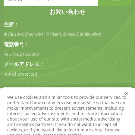
お問い合わせ
住所：
中国山東省済南市章丘区刁鎮街道張南工業園98番地
電話番号：
+86-15621890898
メールアドレス：
[email protected]
We use cookies and similar tools to provide our services, to
understand how customers use our service so that we can
make improvements,to present advertisements, including
interest-based advertisements, and to share information
著作権 © 山東琪工環保技術有限公司 すべての権利は留保され
about your use of our site with social media, advertising
ています
プライバシーポリシー
ブログ
and analytics partners. If you do not want to accept all
cookies, or if you would like to learn more about how we