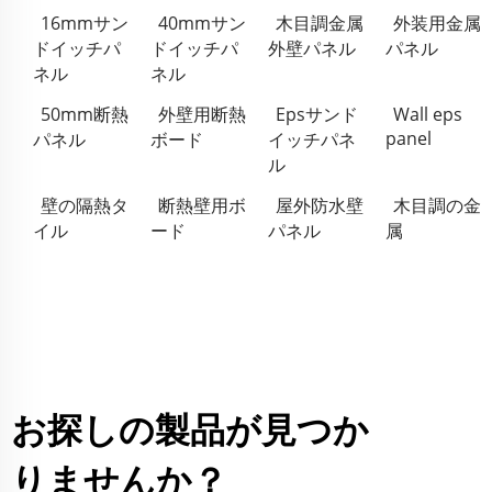
16mmサン
40mmサン
木目調金属
外装用金属
ドイッチパ
ドイッチパ
外壁パネル
パネル
ネル
ネル
50mm断熱
外壁用断熱
Epsサンド
Wall eps
panel
パネル
ボード
イッチパネ
ル
壁の隔熱タ
断熱壁用ボ
屋外防水壁
木目調の金
イル
ード
パネル
属
お探しの製品が見つか
りませんか？