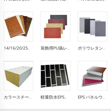
14/16/20/25mm建築用金属彫刻外壁サイディングパネル装飾天井壁ポリウレタン屋外サンドイッチパネル
装飾用PU偽レンガウォールクラッディング 防火性ポリウレタンフォームサンドイッチパネル 絶縁金属無継ぎ目ウォールパネル
ポリウレタン外壁パネル ポリウレタン断熱ボード B1級防火パネル 建設用
軽量防水EPSフォームサンドイッチパネル断熱外壁装飾レンガウォールパネル（住宅用）
EPS パネルウォールフォーム 装飾用断熱サンドイッチパネル xps サンドイッチパネルに代わる 冷蔵庫用
カラースチール防火浄化板 抗菌サンドイッチパネル 食品工場用ロックウール浄化板