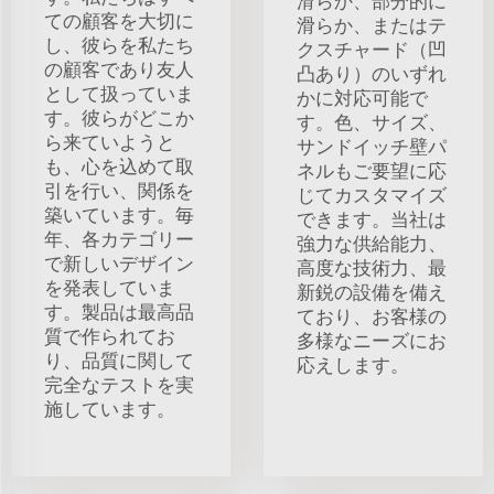
滑らか、部分的に
ての顧客を大切に
滑らか、またはテ
し、彼らを私たち
クスチャード（凹
の顧客であり友人
凸あり）のいずれ
として扱っていま
かに対応可能で
す。彼らがどこか
す。色、サイズ、
ら来ていようと
サンドイッチ壁パ
も、心を込めて取
ネルもご要望に応
引を行い、関係を
じてカスタマイズ
築いています。毎
できます。当社は
年、各カテゴリー
強力な供給能力、
で新しいデザイン
高度な技術力、最
を発表していま
新鋭の設備を備え
す。製品は最高品
ており、お客様の
質で作られてお
多様なニーズにお
り、品質に関して
応えします。
完全なテストを実
施しています。