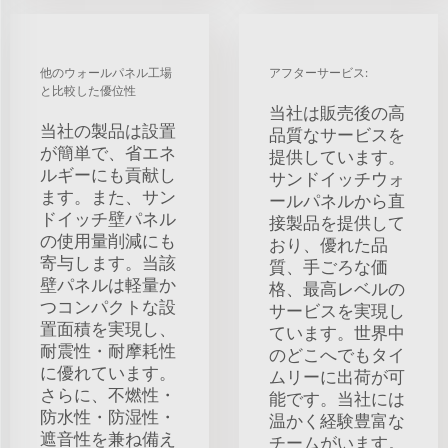
他のウォールパネル工場
アフターサービス:
と比較した優位性
当社は販売後の高
当社の製品は設置
品質なサービスを
が簡単で、省エネ
提供しています。
ルギーにも貢献し
サンドイッチウォ
ます。また、サン
ールパネルから直
ドイッチ壁パネル
接製品を提供して
の使用量削減にも
おり、優れた品
寄与します。当該
質、手ごろな価
壁パネルは軽量か
格、最高レベルの
つコンパクトな設
サービスを実現し
置面積を実現し、
ています。世界中
耐震性・耐摩耗性
のどこへでもタイ
に優れています。
ムリーに出荷が可
さらに、不燃性・
能です。当社には
防水性・防湿性・
温かく経験豊富な
遮音性を兼ね備え
チームがいます。