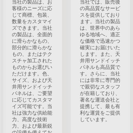
当社の製品は、お
当社では、販売後
客様のニーズに応
の高品質なサービ
じて商標、包装、
スを提供しており
数量をカスタマイ
ます。当社の製品
ズできます。当社
は、世界中のあら
の製品は、全面的
ゆる地域へ、適正
に滑らかなもの、
な価格で迅速かつ
部分的に滑らかな
確実にお届けいた
もの、またはテク
します。また、天
スチャ加工された
井用サンドイッチ
ものからお選びい
パネルも高品質で
ただけます。色、
す。さらに、当社
サイズ、および天
には非常に専門的
井用サンドイッチ
で親切なスタッフ
パネルは、ご要望
が在籍しており、
に応じてカスタマ
著名な運送会社と
イズ可能です。当
提携して、最も有
社は強力な供給能
利な運賃をご提供
力、高度な技術
しています。
力、および最新鋭
の設備を備えてお