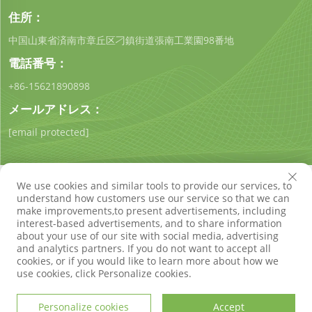
住所：
中国山東省済南市章丘区刁鎮街道張南工業園98番地
電話番号：
+86-15621890898
メールアドレス：
[email protected]
We use cookies and similar tools to provide our services, to
understand how customers use our service so that we can
make improvements,to present advertisements, including
interest-based advertisements, and to share information
著作権 © 山東琪工環保技術有限公司 すべての権利は留保され
about your use of our site with social media, advertising
ています
プライバシーポリシー
ブログ
and analytics partners. If you do not want to accept all
cookies, or if you would like to learn more about how we
use cookies, click Personalize cookies.
Personalize cookies
Accept