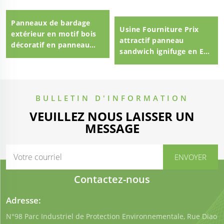
Panneaux de bardage
Usine Fourniture Prix
extérieur en motif bois
attractif panneau
décoratif en panneau
sandwich ignifuge en EPS
sandwich EPS pour mur
panneau sandwich en
extérieur
EPS 100mm Panneau
sandwich en polystyrène
expansé
BULLETIN D'INFORMATION
VEUILLEZ NOUS LAISSER UN
MESSAGE
Contactez-nous
Adresse:
N°98 Parc Industriel de Protection Environnementale, Rue Diao