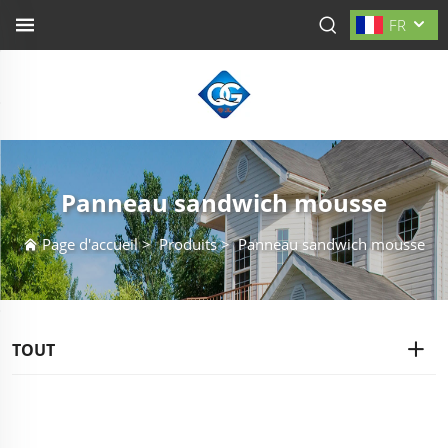
FR
Panneau sandwich mousse
Page d'accueil
>
Produits
>
Panneau sandwich mousse
TOUT