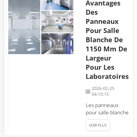
Avantages
à l’intérieur qu’à
Des
l’extérieur. Ces
Panneaux
panneaux sont
fabriqués en
Pour Salle
métal et peuvent
Blanche De
être façonnés
1150 Mm De
selon de
Largeur
nombreux motifs
différents. Ils
Pour Les
s’intègrent
Laboratoires
parfaitement
dans les
2026-02-25
habitations, les
04:10:15
bureaux et
Les panneaux
même certains
pour salle blanche
bâtiments
sont très
publics. Ce qui
VOIR PLUS
importants pour
est appréciable,
les laboratoires,