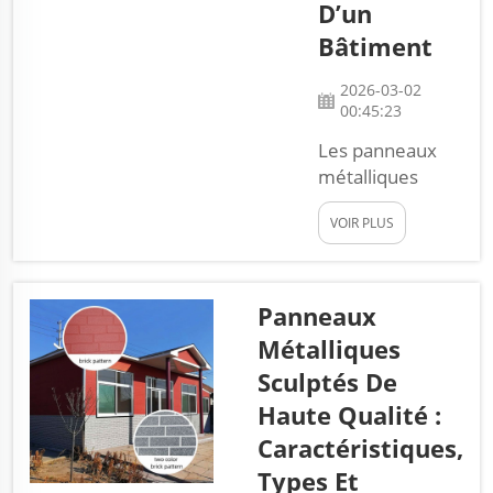
D’un
Bâtiment
2026-03-02
00:45:23
Les panneaux
métalliques
sculptés
VOIR PLUS
peuvent
véritablement
transformer
l’apparence d’un
Panneaux
bâtiment. Ils
Métalliques
apportent un
Sculptés De
style unique et
Haute Qualité :
confèrent à
l’endroit une
Caractéristiques,
dimension plus
Types Et