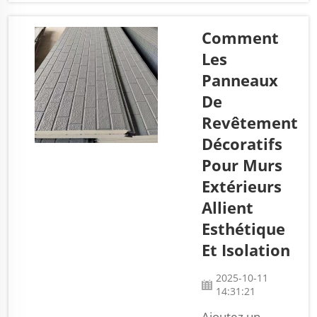
spécial, léger et
résistant. Ils
Comment
comportent deux
Les
couches entourant
Panneaux
un noyau en
De
mousse de
polystyrène
Revêtement
expansé (EPS). Ce
Décoratifs
type de
Pour Murs
conception les
Extérieurs
rend parfaits pour
de nombreuses
Allient
applications dans
Esthétique
le domaine de la
Et Isolation
construction,
telles que les
2025-10-11
murs, ...
14:31:21
Ajoutez un