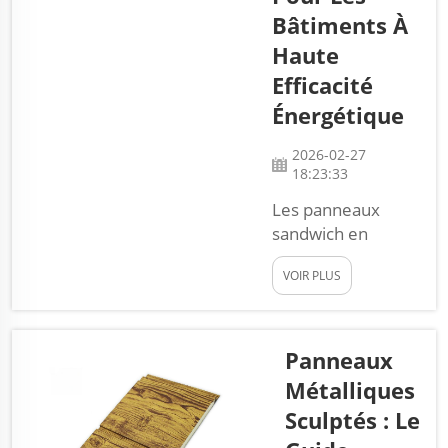
seulement une
Bâtiments À
grande résistance,
Haute
mais aussi un
Efficacité
aspect esthétique
Énergétique
remarquable.
Lorsqu’ils sont
2026-02-27
utilisés dans les
18:23:33
préfa...
Les panneaux
sandwich en
polyuréthane
VOIR PLUS
constituent un
choix populaire
pour les structures
de bâtiment
Panneaux
permettant des
Métalliques
économies
Sculptés : Le
d’énergie. Ils se