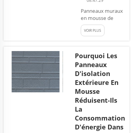
08:47:29
pour obtenir une
maison au look
Panneaux muraux
soigné. Ces p...
en mousse de
polyuréthane.
VOIR PLUS
Parmi ces
différents
panneaux, les
panneaux muraux
Pourquoi Les
en mousse de
Panneaux
polyuréthane
D'isolation
peuvent aider à
Extérieure En
embellir vos murs
et à les protéger
Mousse
contre l'humidité.
Réduisent-Ils
Ils sont fabriqués à
La
partir de
Consommation
matériaux
résistants à
D'énergie Dans
l'humidité, ce qui