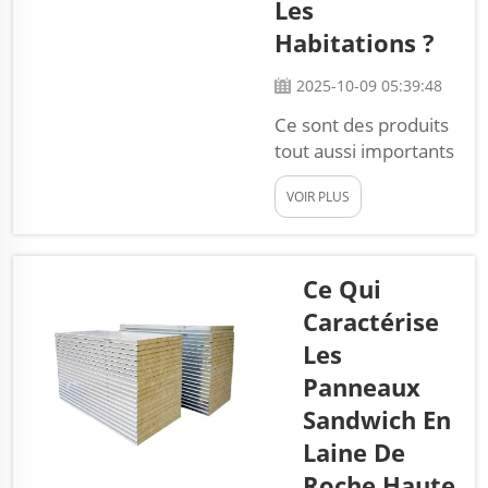
Les
pourrait en faire
Habitations ?
une bonne
option...
2025-10-09 05:39:48
Ce sont des produits
tout aussi importants
pour un propriétaire,
VOIR PLUS
car les panneaux
d'isolation extérieure
en mousse
permettent
Ce Qui
d'économiser de
Caractérise
l'argent et des
Les
ressources, tout en
Panneaux
rendant les
habitations plus
Sandwich En
confortables. Volets
Laine De
thermiques Ces
Roche Haute