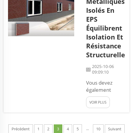
Métalliques
de maîtriser le
bruit. Un cœur en
Isolés En
laine de roche est
EPS
placé entre deux
Équilibrent
couches de ces
Isolation Et
panneaux. La
laine de roche est
Résistance
un matériau anti-
Structurelle
bruit. Elle éga...
2025-10-06
09:09:10
Vous devez
également
envisager les
VOIR PLUS
panneaux
métalliques
isolés en EPS
pour passer un
...
Précédent
1
2
3
4
5
10
Suivant
hiver plus chaud