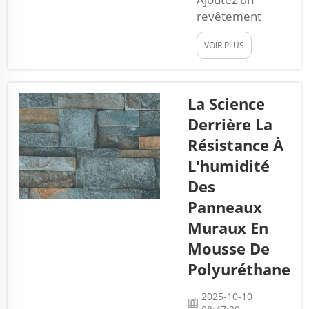
revêtement
mural extérieur
VOIR PLUS
élégant pour
rehausser
l'attrait visuel de
votre maison
La Science
Remarquez-vous
Derrière La
que certaines
Résistance À
maisons
L'humidité
semblent plus
accueillantes de
Des
l'extérieur que
Panneaux
d'autres ? Les
Muraux En
panneaux de
Mousse De
revêtement
décoratifs pour
Polyuréthane
murs extérieurs
sont un secret
2025-10-10