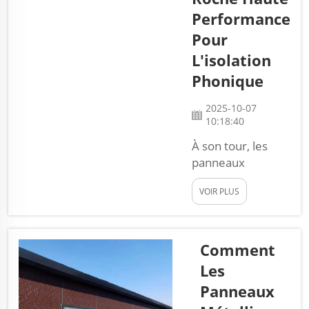
panneaux servent
Performance
d'isolation et aident à
économiser l'énergie
Pour
utilisée pour le
L'isolation
chauffage...
Phonique
2025-10-07
10:18:40
À son tour, les
panneaux
sandwich en laine
VOIR PLUS
de roche haute
performance
serviront
d'élément idéal
Comment
pour créer des
Les
matériaux
Panneaux
spéciaux capables