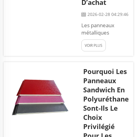
D’achat
sculptés de haute
qualité qui ne sont pas
2026-02-28 04:29:46
seulement esthétiques,
mais...
Les panneaux
métalliques
sculptés sont des
VOIR PLUS
éléments spéciaux
et esthétiques
fabriqués en métal,
de plus en plus
Pourquoi Les
populaires pour les
Panneaux
maisons
Sandwich En
préfabriquées. Ces
Polyuréthane
panneaux
présentent des
Sont-Ils Le
motifs gravés ou
Choix
découpés dans le
Privilégié
métal, ce qui leur
Pour Les
confère non