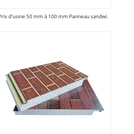
Prix d'usine 50 mm à 100 mm Panneau sandwich mural en laine de roche ignifuge Panneau ondulé Isolation extérieure