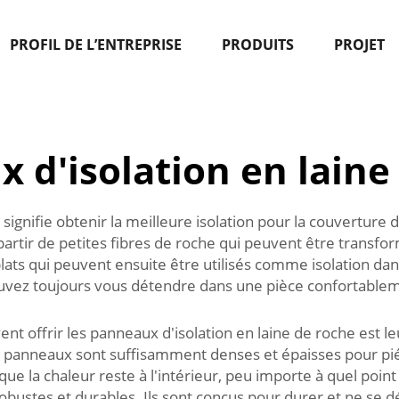
PROFIL DE L’ENTREPRISE
PRODUITS
PROJET
 d'isolation en laine
i signifie obtenir la meilleure isolation pour la couverture d
artir de petites fibres de roche qui peuvent être transf
s qui peuvent ensuite être utilisés comme isolation dans 
uvez toujours vous détendre dans une pièce confortableme
t offrir les panneaux d'isolation en laine de roche est leu
s panneaux sont suffisamment denses et épaisses pour piég
e la chaleur reste à l'intérieur, peu importe à quel point i
bustes et durables. Ils sont conçus pour durer et ne se 