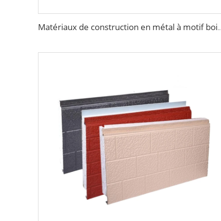
Matériaux de construction en métal à motif bois en panneaux sandwich en mousse de polyuréthane isolant p