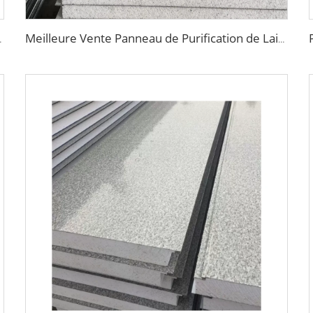
our murs panneaux en mousse PU
Meilleure Vente Panneau de Purification de Laine de Roche Multifonctionnel avec une Excellente Isolation Thermique pour l'Industrie de la Construction