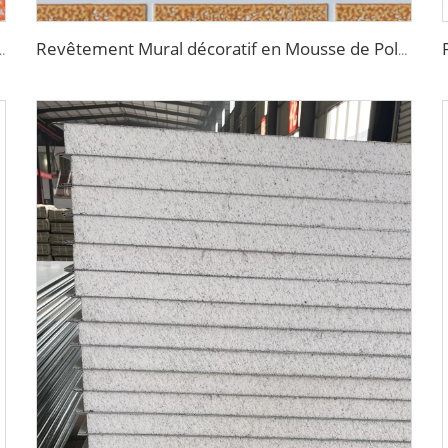
ur 16mm Léger Isolation Thermique Revêtement Métallique pour Maison
Revêtement Mural décoratif en Mousse de Polyuréthane Imitation Brique Ignifuge Panneaux Sandwich Métalliques Isolants sans Joints