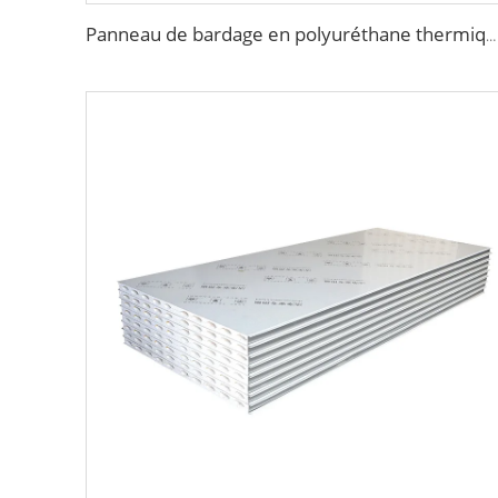
Panneau de bardage en polyuréthane thermique Panneau métallique en polyuréthane ignifuge panneau sandwich réducteur de bruit