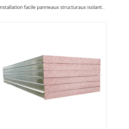
Installation facile panneaux structuraux isolants panneau métallique décoratif mur maison matériaux de construction