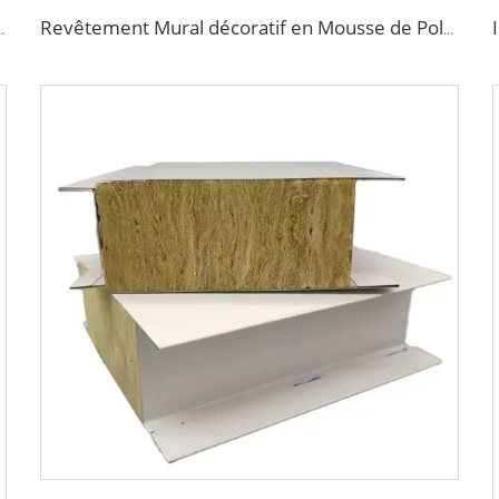
ement Extérieur Panneaux Isolants Décoratifs pour Maisonnette
Revêtement Mural décoratif en Mousse de Polyuréthane Imitation Brique Ignifuge Panneaux Sandwich Métalliques Isolants sans Joints