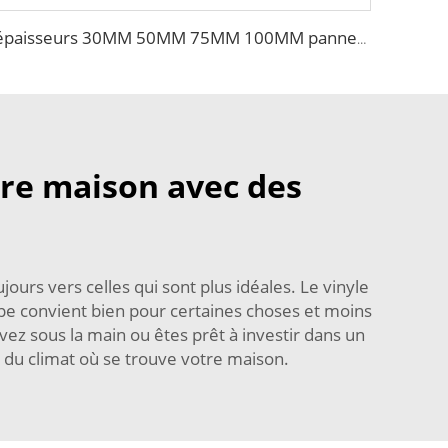
épaisseurs 30MM 50MM 75MM 100MM panneau sandwich EPS pour murs et bardages pour bâtiments en acier
tre maison avec des
ours vers celles qui sont plus idéales. Le vinyle
type convient bien pour certaines choses et moins
z sous la main ou êtes prêt à investir dans un
 du climat où se trouve votre maison.