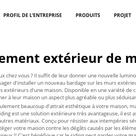
PROFIL DE L’ENTREPRISE
PRODUITS
PROJET
ement extérieur de 
 chez vous ? Il suffit de leur donner une nouvelle lumino
envisager d'installer un nouveau bardage sur les murs extér
xtérieurs d'une maison. Disponible en une variété de coul
ner à leur maison un aspect plus agréable ou plus séduisan
ulement beaucoup d'attrait esthétique à votre maison, mai
ding est une solution extérieure très avantageuse, il est 
utres matériaux. Conçu pour résister aux intempéries sév
otéger votre maison contre les dégâts causés par les élément
eureux !! C'est bénéfique car le siding peut garder votre m