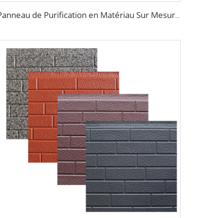
Panneau de Purification en Matériau Sur Mesure pour Paroi de Chambre Froide, Salle Blanche, Étanche et Résistant au Feu, Panneau Sandwich Artisanal