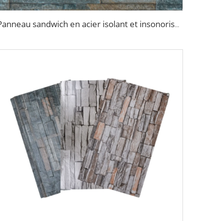
Panneau sandwich en acier isolant et insonorisant de 50 mm en polystyrène expansé (EPS), panneau isolant en mousse polyuréthane pour murs et toitures