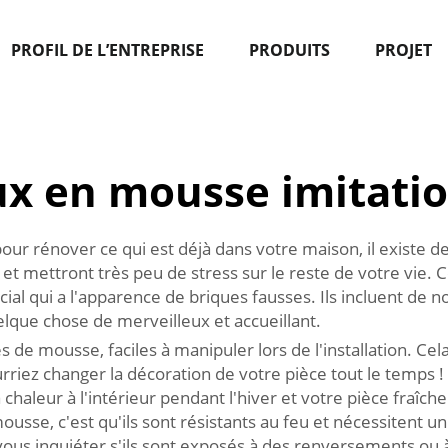
PROFIL DE L’ENTREPRISE
PRODUITS
PROJET
x en mousse imitatio
r rénover ce qui est déjà dans votre maison, il existe d
et mettront très peu de stress sur le reste de votre vie.
ial qui a l'apparence de briques fausses. Ils incluent de 
lque chose de merveilleux et accueillant.
s de mousse, faciles à manipuler lors de l'installation. 
urriez changer la décoration de votre pièce tout le temps !
a chaleur à l'intérieur pendant l'hiver et votre pièce fraîc
sse, c'est qu'ils sont résistants au feu et nécessitent un 
s inquiéter s'ils sont exposés à des renversements ou à l