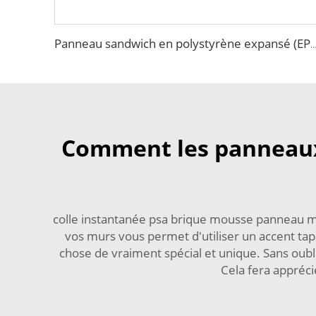
Panneau sandwich en polystyrène expansé (EPS) Panneau d'isolation extérieur Panneaux gravés métalliques pour la décoration des murs et 
Comment les panneaux
colle instantanée psa brique mousse panneau m
vos murs vous permet d'utiliser un accent tap
chose de vraiment spécial et unique. Sans oubli
Cela fera appréci