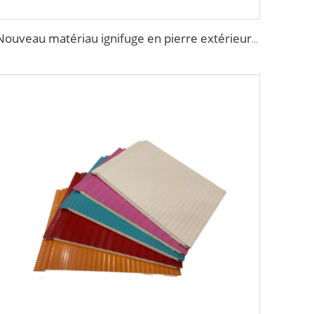
Nouveau matériau ignifuge en pierre extérieure PU, panneau isolant extérieur, panneau sandwich PU pour la décoration de maison