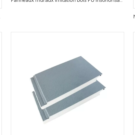
Panneaux muraux imitation bois PU insonorisants, panneaux sandwich à mousse de polyuréthane isolants, décoration caravane
tion de maison