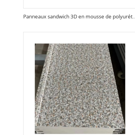
Panneaux sandwich 3D en mousse de polyuréthane décoratifs pour murs composites extérieurs en bardage pour rénova