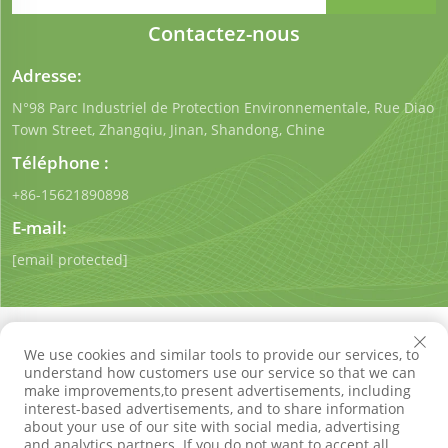
Contactez-nous
Adresse:
N°98 Parc Industriel de Protection Environnementale, Rue Diao
Town Street, Zhangqiu, Jinan, Shandong, Chine
Téléphone :
+86-15621890898
E-mail:
[email protected]
We use cookies and similar tools to provide our services, to
understand how customers use our service so that we can
make improvements,to present advertisements, including
Droits d'auteur © Shandong Qigong Environmental
interest-based advertisements, and to share information
Protection Technology Co., Ltd. Tous droits réservés
about your use of our site with social media, advertising
Politique de confidentialité
Blog
and analytics partners. If you do not want to accept all