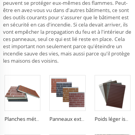
peuvent se protéger eux-mêmes des flammes. Peut-
être en avez-vous vu dans d'autres bâtiments, ce sont
des outils courants pour s'assurer que le bâtiment est
en sécurité en cas d'incendie. Si cela devait arriver, ils
vont empêcher la propagation du feu et à l'intérieur de
ces panneaux, seul ce qui est lié reste en place. Cela
est important non seulement parce qu'éteindre un
incendie sauve des vies, mais aussi parce qu'il protège
les maisons des voisins.
Planches métalliques extérieures préfabriquées pour maison, panneaux sandwich en polyuréthane insonorisés
Panneaux extérieurs étanches à l'eau en mousse de polyuréthane, panneaux de mur extérieur isolants ignifuges en métal avec finition PU
Poids léger isolation intérieure et extérieure murale panneau sandwich en polyuréthane panneaux en polyuréthane