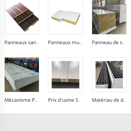
Panneaux sandwich isolants extérieurs nouveaux matériaux de construction murale extérieure
Panneaux muraux en laine de roche pour salle blanche, panneaux mousse Sip, panneau de purification
Panneau de salle propre en laine de roche Ignifuge Panneau sandwich acier coloré Insonorisé Résistant à la poussière Panneau de purification pour usine
Mécanisme Panneau de nettoyage en mousse EPS Résistant à la poussière Panneaux sandwich acier coloré Antibactérien Purification Board pour atelier d'usine
Prix d'usine 50 mm à 100 mm Panneau sandwich mural en laine de roche ignifuge Panneau ondulé Isolation extérieure
Matériau de décoration extérieure de maison Isolation en métal Bardage mural en mousse Styrène panneau sandwich panneau sandwich eps