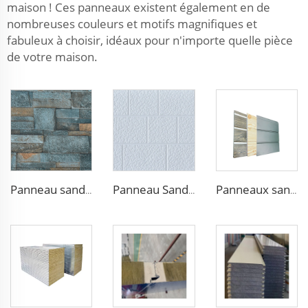
maison ! Ces panneaux existent également en de
nombreuses couleurs et motifs magnifiques et
fabuleux à choisir, idéaux pour n'importe quelle pièce
de votre maison.
Panneau sandwich en acier isolant et insonorisant de 50 mm en polystyrène expansé (EPS), panneau isolant en mousse polyuréthane pour murs et toitures
Panneau Sandwich Horizontal Décoratif Épaisseur 16mm pour Mur Intérieur et Extérieur en Mousse de Polyuréthane Isolant pour Maison
Panneaux sandwich en mousse de polyuréthane pour plafond et mur extérieur avec finition bois en panneaux de parement pour maison