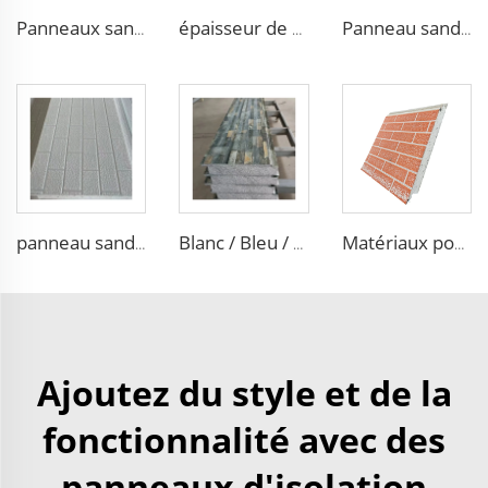
épaisseur de 50mm/75mm/100mm, matériaux de construction en laine de roche, panneaux sandwich pour cloisons et revêtement décoratif en PU
Panneau sandwich ondulé en acier coloré isolant EPS XPS Polystyrène Panneaux mousse Sandwich Mur pour construction de logements
Panneaux sandwich en laine de roche pour salle blanche Sip Mousse Sip Panneaux Mgo Eps
panneau sandwich isolant en acier avec noyau en polystyrène expansé (EPS) d'une épaisseur de 30mm à 100mm, panneau mousse PU pour toit
Blanc / Bleu / Gris Zinc revêtement extérieur et intérieur isolation murale siding panneau gravé décoratif EPS / PU
Matériaux pour maison panneau sandwich eps panneau mural en mousse EPS panneaux muraux décoratifs eps moules en béton pour maison
Ajoutez du style et de la
fonctionnalité avec des
panneaux d'isolation