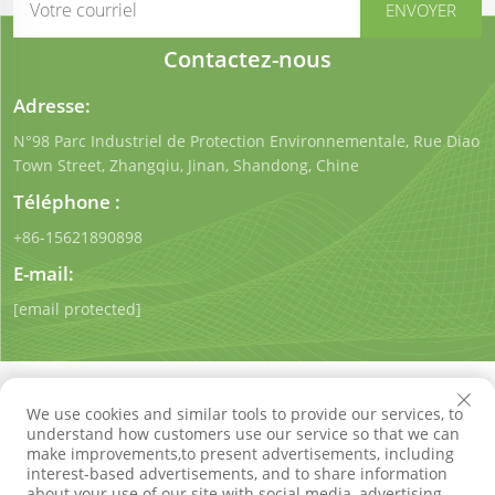
Contactez-nous
Adresse:
N°98 Parc Industriel de Protection Environnementale, Rue Diao
Town Street, Zhangqiu, Jinan, Shandong, Chine
Téléphone :
+86-15621890898
E-mail:
[email protected]
We use cookies and similar tools to provide our services, to
understand how customers use our service so that we can
make improvements,to present advertisements, including
Droits d'auteur © Shandong Qigong Environmental
interest-based advertisements, and to share information
Protection Technology Co., Ltd. Tous droits réservés
about your use of our site with social media, advertising