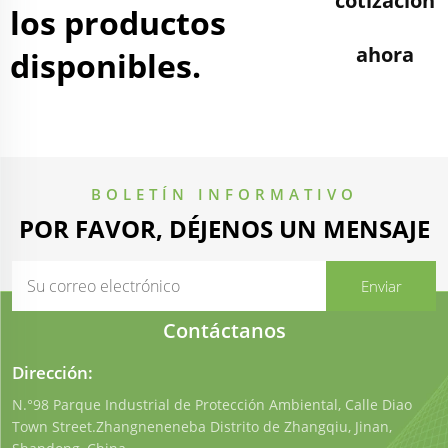
cotización
los productos
ahora
disponibles.
BOLETÍN INFORMATIVO
POR FAVOR, DÉJENOS UN MENSAJE
Contáctanos
Dirección:
N.°98 Parque Industrial de Protección Ambiental, Calle Diao
Town Street.Zhangneneneba Distrito de Zhangqiu, Jinan,