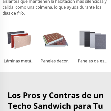
aislantes que mantienen la habitación más silenciosa y
cálida, como una colmena, lo que ayuda durante los
días de frío.
Láminas metálicas aislantes con paneles decorativos de espuma de EPS
Paneles decorativos térmicos para revestimiento exterior de paredes panel estructural aislado Panel de Arena Foam
Paneles de espuma EPS Prefabricados de Aislamiento para Casas con Revestimiento Metálico
Los Pros y Contras de un
Techo Sandwich para Tu