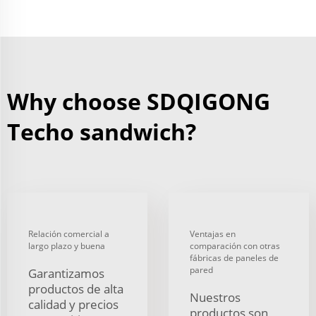
Why choose SDQIGONG
Techo sandwich?
Relación comercial a
Ventajas en
largo plazo y buena
comparación con otras
fábricas de paneles de
pared
Garantizamos
productos de alta
Nuestros
calidad y precios
productos son