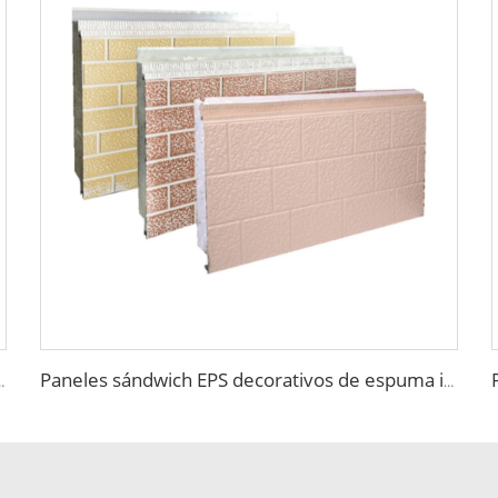
redes panel estructural aislado Panel de Arena Foam
Paneles sándwich EPS decorativos de espuma ignífuga para paneles de pared de imitación de madera para almacén