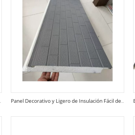
ones, panel de pared sandwich decorativo Pu
Panel Decorativo y Ligero de Insulación Fácil de Instalar Tablero de Integración Recubrimiento Impermeable para Fachada Exterior