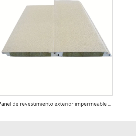
Panel de revestimiento exterior impermeable decorativo Panel Sándwich de Lana de Roca