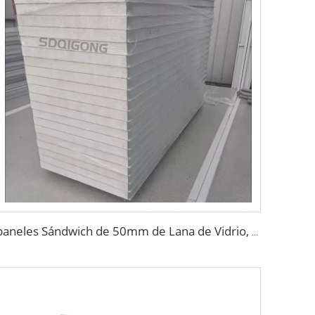
paneles Sándwich de 50mm de Lana de Vidrio, Lana de Roca, PU, EPS con Tablero de Purificación de Magnesio para Sala Limpia con ISO CE