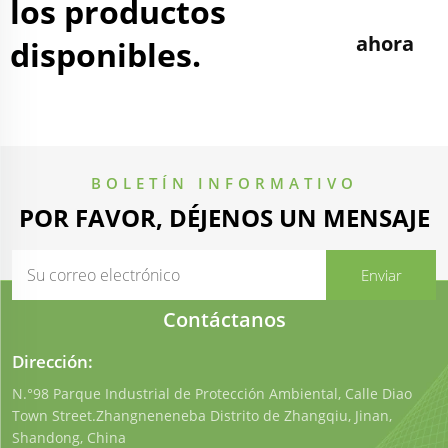
los productos
ahora
disponibles.
BOLETÍN INFORMATIVO
POR FAVOR, DÉJENOS UN MENSAJE
Contáctanos
Dirección:
N.°98 Parque Industrial de Protección Ambiental, Calle Diao
Town Street.Zhangneneneba Distrito de Zhangqiu, Jinan,
Shandong, China