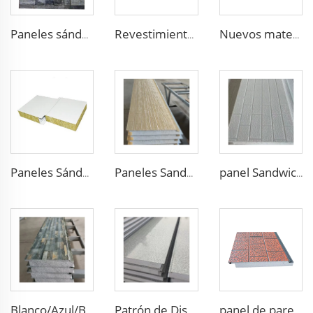
Paneles sándwich de espuma de poliuretano PU aislamiento exterior de pared de poliuretano panel de ladrillo de pared
Revestimiento decorativo panel sandwich de pared de PU panel sandwich de espuma de poliuretano para paredes exteriores paneles para paredes y techos
Nuevos materiales de construcción Paneles Sándwich para proyecto de villa hotel exterior e interior pared de espuma de poliuretano panel acústico de pared foam
Paneles Sándwich de Lana de Roca para Paredes de Sala Limpia Paneles de Espuma SIP Tablero de Purificación
Paneles Sandwich para Muros a Bajo Precio Tableros de Espuma de Poliestireno EPS Paneles Sandwich Metálicos para Edificios Industriales y Comerciales
panel Sandwich Aislante de Acero con Núcleo de Poliestireno EPS de 30mm-100mm de Espesor Panel Sandwich de Espuma PU para Techo
Blanco/Azul/Blanco Gris con Recubrimiento de Zinc para Aislamiento Interno y Externo de Paredes Laminadas Decorativas de Metal Tallado con Núcleo de EPS/PU
Patrón de Diseño Moderno Panel de Pared Sandwich Exterior Panel de Revestimiento Ligero Aislamiento Panel de Arena Falsa piedra pared exterior
panel de pared exterior de 75mm, panel de fachada para habitaciones