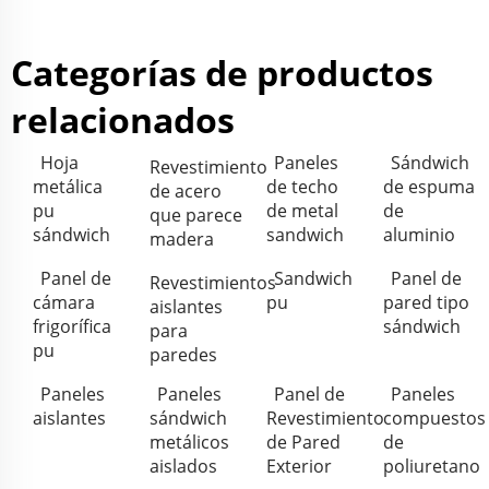
Categorías de productos
relacionados
Hoja
Paneles
Sándwich
Revestimiento
metálica
de techo
de espuma
de acero
pu
de metal
de
que parece
sándwich
sandwich
aluminio
madera
Panel de
Sandwich
Panel de
Revestimientos
cámara
pu
pared tipo
aislantes
frigorífica
sándwich
para
pu
paredes
Paneles
Paneles
Panel de
Paneles
aislantes
sándwich
Revestimiento
compuestos
metálicos
de Pared
de
aislados
Exterior
poliuretano