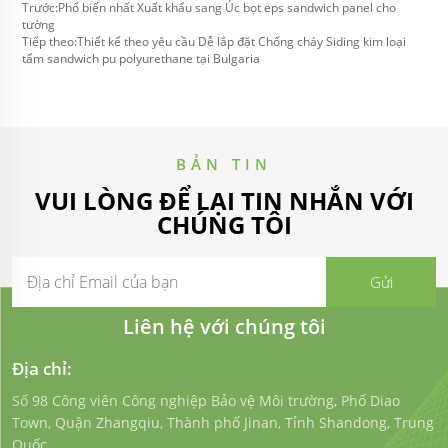
Trước:
Phổ biến nhất Xuất khẩu sang Úc bọt eps sandwich panel cho
tường
Tiếp theo:
Thiết kế theo yêu cầu Dễ lắp đặt Chống cháy Siding kim loại
tấm sandwich pu polyurethane tại Bulgaria
BẢN TIN
VUI LÒNG ĐỂ LẠI TIN NHẮN VỚI
CHÚNG TÔI
Liên hệ với chúng tôi
Địa chỉ:
Số 98 Công viên Công nghiệp Bảo vệ Môi trường, Phố Diao
Town, Quận Zhangqiu, Thành phố Jinan, Tỉnh Shandong, Trung
Quốc