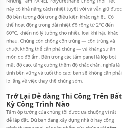
Những Tấm PANEL Polyurethane Chống Thời Tiết
này có khả năng cách nhiệt tuyệt vời và vẫn giữ được
độ bền tương đối trong điều kiện khắc nghiệt. Có
thể hoạt động trong dải nhiệt độ rộng từ 2°C đến
60°C, khiến nó lý tưởng cho nhiều loại khí hậu khác
nhau. Chúng còn chống côn trùng — côn trùng và
chuột không thể cắn phá chúng — và kháng sự ăn
mòn do độ ẩm. Bên trong các tấm panel là lớp bọt
mật độ cao, tăng cường thêm độ chắc chắn, nghĩa là
tính bền vững và tuổi thọ cao; bạn sẽ không cần phải
lo lắng về việc thay thế chúng sớm.
Trở Lại Dễ dàng Thi Công Trên Bất
Kỳ Công Trình Nào
Tấm ốp tường của chúng tôi được ưa chuộng vì rất
dễ lắp đặt. Dù bạn đang xây dựng nhà ở hay công
trình thương mại, các sản phẩm của chúng tôi
tấm