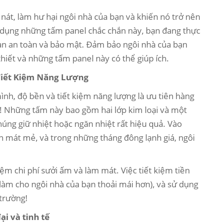
át, làm hư hại ngôi nhà của bạn và khiến nó trở nên
ử dụng những tấm panel chắc chắn này, bạn đang thực
ạn an toàn và bảo mật. Đảm bảo ngôi nhà của bạn
 thiết và những tấm panel này có thể giúp ích.
Tiết Kiệm Năng Lượng
ình, độ bền và tiết kiệm năng lượng là ưu tiên hàng
! Những tấm này bao gồm hai lớp kim loại và một
húng giữ nhiệt hoặc ngăn nhiệt rất hiệu quả. Vào
n mát mẻ, và trong những tháng đông lạnh giá, ngôi
ệm chi phí sưởi ấm và làm mát. Việc tiết kiệm tiền
c làm cho ngôi nhà của bạn thoải mái hơn), và sử dụng
 trường!
i và tinh tế