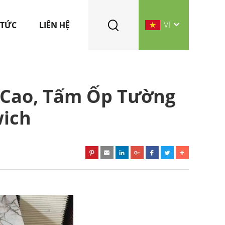
VI
 TỨC
LIÊN HỆ
 Cao, Tấm Ốp Tường
ich