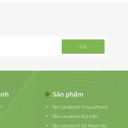
anh
Sản phẩm
TY
Tấm sandwich Polyurethane
Tấm sandwich Bọt biển
Tấm sandwich Gỗ Nham Đá