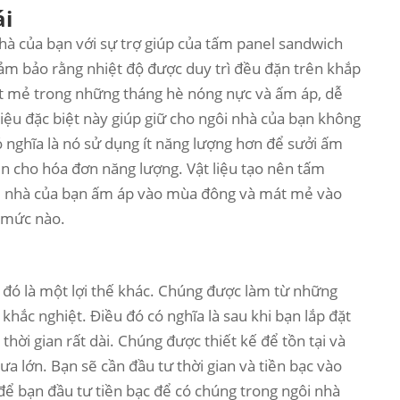
ái
nhà của bạn với sự trợ giúp của tấm panel sandwich
ảm bảo rằng nhiệt độ được duy trì đều đặn trên khắp
át mẻ trong những tháng hè nóng nực và ấm áp, dễ
liệu đặc biệt này giúp giữ cho ngôi nhà của bạn không
 nghĩa là nó sử dụng ít năng lượng hơn để sưởi ấm
ền cho hóa đơn năng lượng. Vật liệu tạo nên tấm
ngôi nhà của bạn ấm áp vào mùa đông và mát mẻ vào
n mức nào.
 đó là một lợi thế khác. Chúng được làm từ những
khắc nghiệt. Điều đó có nghĩa là sau khi bạn lắp đặt
hời gian rất dài. Chúng được thiết kế để tồn tại và
a lớn. Bạn sẽ cần đầu tư thời gian và tiền bạc vào
 để bạn đầu tư tiền bạc để có chúng trong ngôi nhà