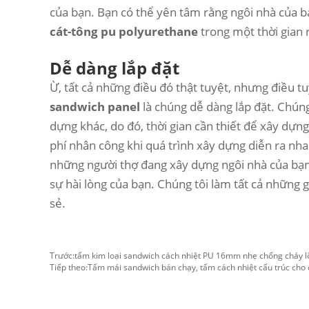
của bạn. Bạn có thể yên tâm rằng ngôi nhà của bạ
cát-tông pu polyurethane
trong một thời gian r
Dễ dàng lắp đặt
Ừ, tất cả những điều đó thật tuyệt, nhưng điều
sandwich panel
là chúng dễ dàng lắp đặt. Chúng 
dựng khác, do đó, thời gian cần thiết để xây dựng
phí nhân công khi quá trình xây dựng diễn ra nhan
những người thợ đang xây dựng ngôi nhà của bạn
sự hài lòng của bạn. Chúng tôi làm tất cả những g
sẻ.
Trước:
tấm kim loại sandwich cách nhiệt PU 16mm nhẹ chống cháy lõ
Tiếp theo:
Tấm mái sandwich bán chạy, tấm cách nhiệt cấu trúc cho c