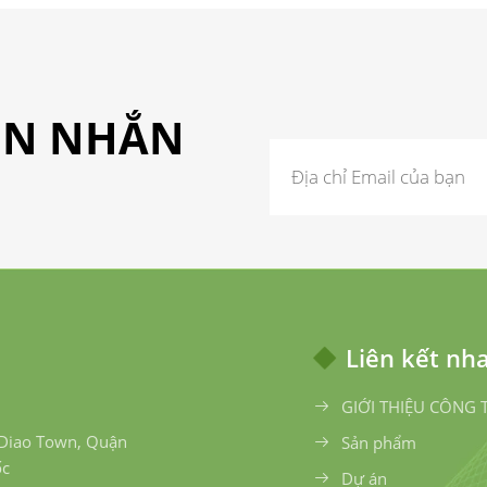
TIN NHẮN
Liên kết nh
GIỚI THIỆU CÔNG 
 Diao Town, Quận
Sản phẩm
ốc
Dự án