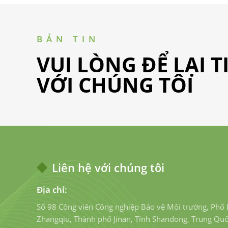
BẢN TIN
VUI LÒNG ĐỂ LẠI 
VỚI CHÚNG TÔI
Liên hệ với chúng tôi
Địa chỉ:
Số 98 Công viên Công nghiệp Bảo vệ Môi trường, Phố
Zhangqiu, Thành phố Jinan, Tỉnh Shandong, Trung Qu