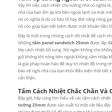
Vậy thì việc cách nhiệt cho tường nhà có nghĩa là
nhà của bạn ấm áp khi bên ngoài lạnh và mát mẻ 
nó có nghĩa là dù có bão tố hay đợt nắng nóng gay
nó còn giúp bạn tiết kiệm được một khoản tiền lớ
Đây là một trong những cách tốt nhất để cách nh
Những
tấm panel sandwich 25mm
được lắp đ
lớp cách nhiệt bổ sung. Nó ngăn không cho không
giữ không khí nóng bên ngoài không xâm nhập kh
là giải pháp hoàn hảo để duy trì nhiệt độ trong
bảo vệ ngôi nhà của bạn khỏi điều kiện thời tiết
cẩn thận.
Tấm Cách Nhiệt Chắc Chắn Và C
Bây giờ, hãy cùng tìm hiểu về các tấm cách n
tường 25mm
được sản xuất từ một vật liệu đặc 
chúng được thiết kế để tăng cường khả năng cách 