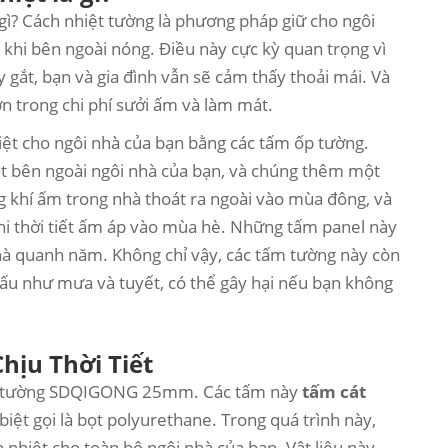
 gì? Cách nhiệt tường là phương pháp giữ cho ngôi
khi bên ngoài nóng. Điều này cực kỳ quan trọng vì
 gắt, bạn và gia đình vẫn sẽ cảm thấy thoải mái. Và
n trong chi phí sưởi ấm và làm mát.
iệt cho ngôi nhà của bạn bằng các tấm ốp tường.
ặt bên ngoài ngôi nhà của bạn, và chúng thêm một
 khí ấm trong nhà thoát ra ngoài vào mùa đông, và
i thời tiết ấm áp vào mùa hè. Những tấm panel này
 nhà quanh năm. Không chỉ vậy, các tấm tường này còn
 xấu như mưa và tuyết, có thể gây hại nếu bạn không
hịu Thời Tiết
hiệt tường SDQIGONG 25mm. Các tấm này
tấm cát
biệt gọi là bọt polyurethane. Trong quá trình này,
nhiệt cho toàn bộ ngôi nhà của bạn. Vật liệu này