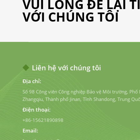
VUI LÒNG ĐỂ LẠI 
VỚI CHÚNG TÔI
Liên hệ với chúng tôi
Địa chỉ:
Số 98 Công viên Công nghiệp Bảo vệ Môi trường, Phố
Zhangqiu, Thành phố Jinan, Tỉnh Shandong, Trung Qu
Điện thoại:
+86-15621890898
Email: